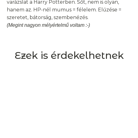
varázslat a Harry Potterben. Sőt, nem is olyan,
hanem az. HP-nél mumus = félelem. Elűzése =
szeretet, bátorság, szembenézés.
(Megint nagyon mélyértelmű voltam :-)
Ezek is érdekelhetnek