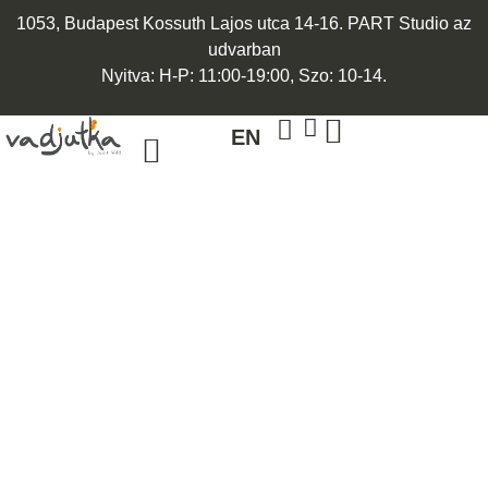
1053, Budapest Kossuth Lajos utca 14-16. PART Studio az
udvarban
Nyitva: H-P: 11:00-19:00, Szo: 10-14.
EN
ARANY ÉKSZEREK
EGYEDI ÉKSZEREK