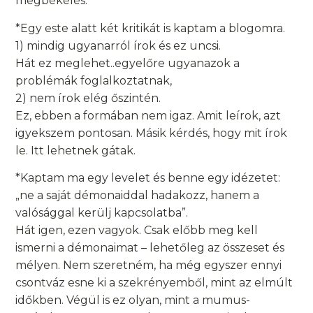
megbékélés.
*Egy este alatt két kritikát is kaptam a blogomra.
1) mindig ugyanarról írok és ez uncsi.
Hát ez meglehet..egyelőre ugyanazok a
problémák foglalkoztatnak,
2) nem írok elég őszintén.
Ez, ebben a formában nem igaz. Amit leírok, azt
igyekszem pontosan. Másik kérdés, hogy mit írok
le. Itt lehetnek gátak.
*Kaptam ma egy levelet és benne egy idézetet:
„ne a saját démonaiddal hadakozz, hanem a
valósággal kerülj kapcsolatba”.
Hát igen, ezen vagyok. Csak előbb meg kell
ismerni a démonaimat – lehetőleg az összeset és
mélyen. Nem szeretném, ha még egyszer ennyi
csontváz esne ki a szekrényemből, mint az elmúlt
időkben. Végül is ez olyan, mint a mumus-