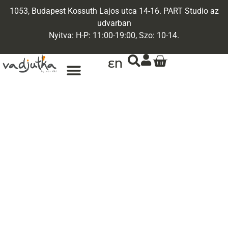
1053, Budapest Kossuth Lajos utca 14-16. PART Studio az
udvarban
Nyitva: H-P: 11:00-19:00, Szo: 10-14.
EN
ARANY ÉKSZEREK
EGYEDI ÉKSZEREK