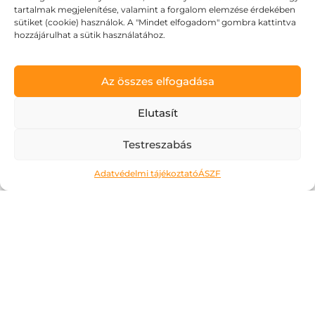
tartalmak megjelenítése, valamint a forgalom elemzése érdekében
Ne kockáztass!
sütiket (cookie) használok. A "Mindet elfogadom" gombra kattintva
hozzájárulhat a sütik használatához.
2026.05.06.
A május az a hónap, amit a legtöbben alig
Az összes elfogadása
várnak. Kivéve talán az érettségiző
diákokat, számukra most jön a
Elutasít
megmérettetés. Áttanult éjszakák és
Testreszabás
nappalok, soha el nem fogyó tételsorok,
számok, évszámok, képletek… Ahogy erre
Adatvédelmi tájékoztató
ÁSZF
gondolok,...
Heti kedvenc