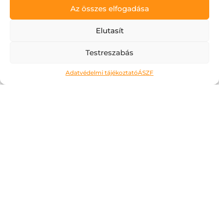
Az összes elfogadása
Elutasít
Testreszabás
Ne kockáztass!
Adatvédelmi tájékoztató
ÁSZF
2026.05.06.
A május az a hónap, amit a legtöbben alig
várnak. Kivéve talán az érettségiző
diákokat, számukra most jön a
megmérettetés. Áttanult éjszakák és
nappalok, soha el nem fogyó tételsorok,
számok, évszámok, képletek… Ahogy erre
gondolok,...