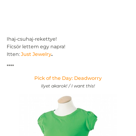
Ihaj-csuhaj-rekettye!
Fícsör lettem egy napra!
Itten:
Just Jewelry
.
****
Pick of the Day: Deadworry
Ilyet akarok! / I want this!