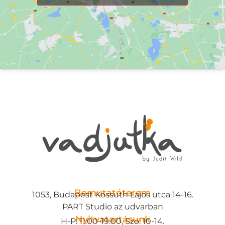
Bemutatóterem
1053, Budapest Kossuth Lajos utca 14-16.
PART Studio az udvarban
Nyitvatartásunk
H-P: 11:00-19:00, Szo: 10-14.