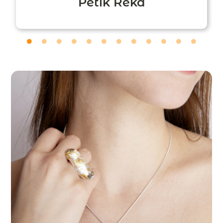
Petik Réka