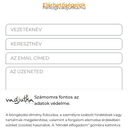
Elérhetőségeink
hello@vadjutka.hu
Számomra fontos az
ELFOGADOM AZ ADATKEZELÉSI TÁJÉKOZTATÓT.
adatok védelme.
A böngészési élmény fokozása, a személyre szabott hirdetések vagy
Elküldöm
tartalmak megjelenítése, valamint a forgalom elemzése érdekében
sütiket (cookie) használok. A "Mindet elfogadom" gombra kattintva