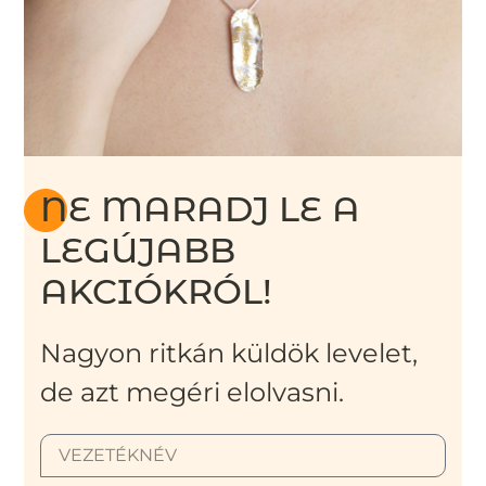
NE MARADJ LE A
LEGÚJABB
AKCIÓKRÓL!
Nagyon ritkán küldök levelet,
de azt megéri elolvasni.