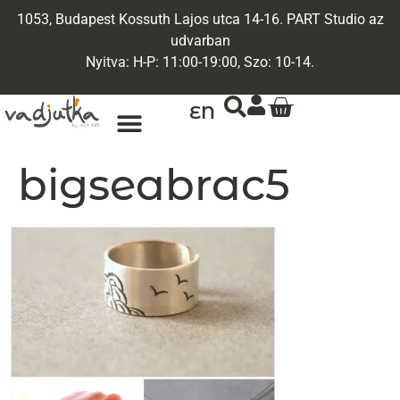
1053, Budapest Kossuth Lajos utca 14-16. PART Studio az
udvarban
Nyitva: H-P: 11:00-19:00, Szo: 10-14.
EN
ARANY ÉKSZEREK
EGYEDI ÉKSZEREK
bigseabrac5