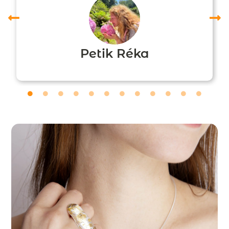
Petik Réka