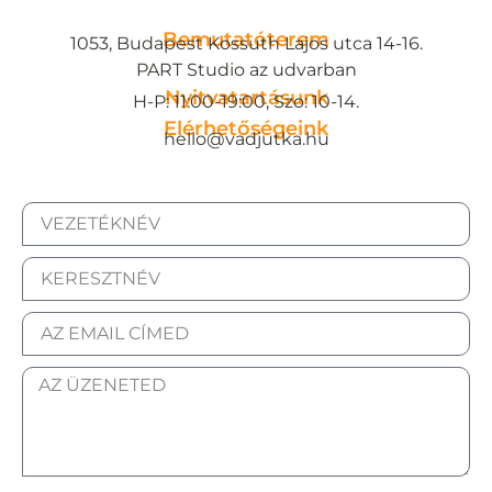
Bemutatóterem
1053, Budapest Kossuth Lajos utca 14-16.
PART Studio az udvarban
Nyitvatartásunk
H-P: 11:00-19:00, Szo: 10-14.
Elérhetőségeink
hello@vadjutka.hu