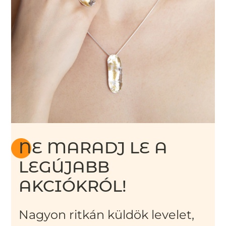
NE MARADJ LE A
LEGÚJABB
AKCIÓKRÓL!
Nagyon ritkán küldök levelet,