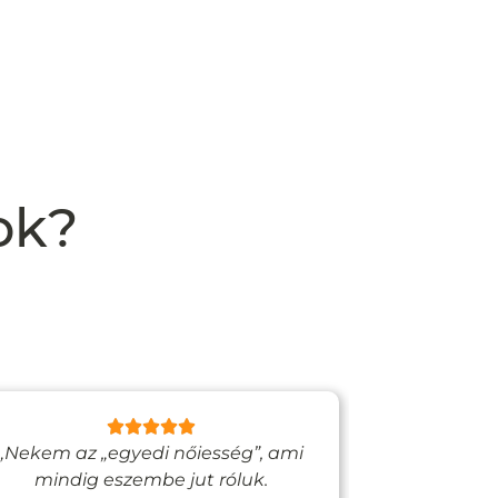
ok?
„Nekem az „egyedi nőiesség”, ami
„Egy bizto
mindig eszembe jut róluk.
Vadjutk