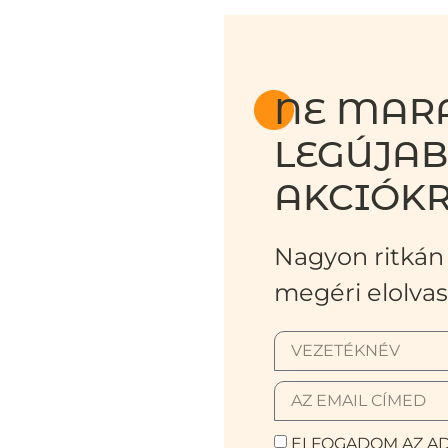
NE MARA
LEGÚJA
AKCIÓKR
Nagyon ritkán 
megéri elolvas
ELFOGADOM AZ AD