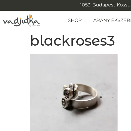
1053, Budapest Kossuth
SHOP
ARANY ÉKSZER
blackroses3