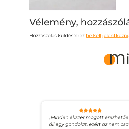
Vélemény, hozzászól
Hozzászólás küldéséhez
be kell jelentkezni
.
Mi
lyan, mintha
„Minden ékszer mögött érezhető
esevilágba
áll egy gondolat, ezért az nem cs