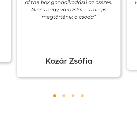
of the box gondolkodású az összes.
Nincs nagy varázslat és mégis
megtörténik a csoda”
Kozár Zsófia