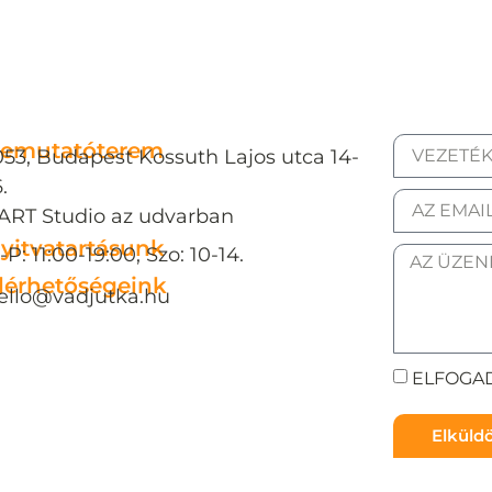
emutatóterem
053, Budapest Kossuth Lajos utca 14-
.
ART Studio az udvarban
yitvatartásunk
-P: 11:00-19:00, Szo: 10-14.
lérhetőségeink
ello@vadjutka.hu
ELFOGAD
Elkül