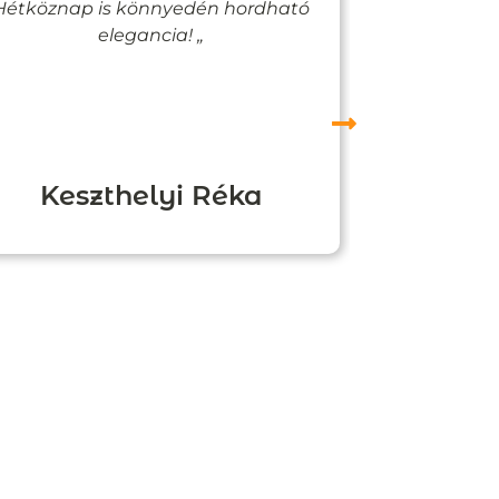
Hétköznap is könnyedén hordható
felfigyelne
elegancia! „
Keszthelyi Réka
Boz