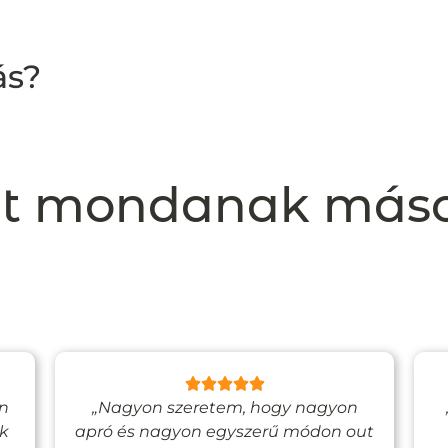
ás?
t mondanak más
en
„Nagyon szeretem, hogy nagyon
ak
apró és nagyon egyszerű módon out