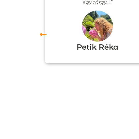
”
egy tárgy….”
ori
Petik Réka