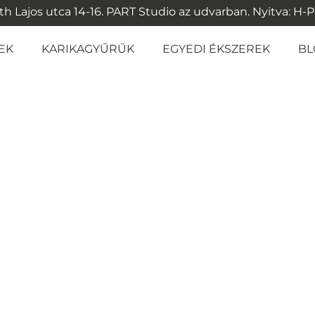
 Lajos utca 14-16. PART Studio az udvarban. Nyitva: H-P: 1
EK
KARIKAGYŰRŰK
EGYEDI ÉKSZEREK
BL