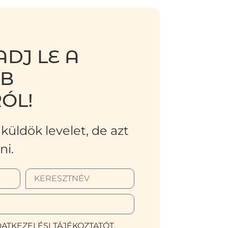
DJ LE A
BB
ÓL!
küldök levelet, de azt
ni.
ATKEZELÉSI TÁJÉKOZTATÓT.