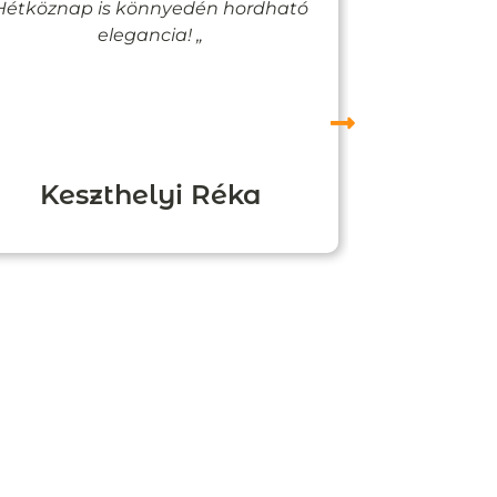
Hétköznap is könnyedén hordható
felfigyelne
elegancia! „
Keszthelyi Réka
Boz