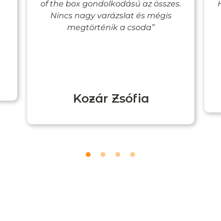
of the box gondolkodású az összes.
Nincs nagy varázslat és mégis
megtörténik a csoda”
Kozár Zsófia