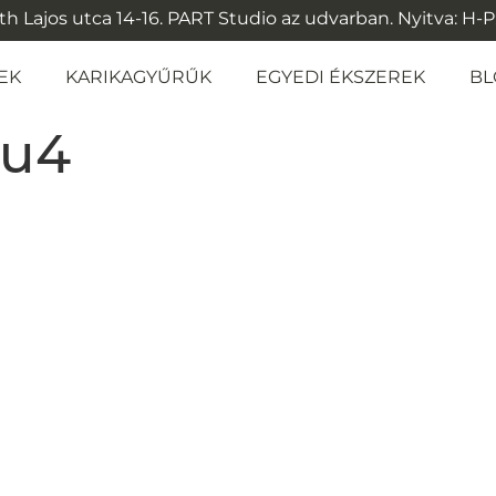
 Lajos utca 14-16. PART Studio az udvarban. Nyitva: H-P: 1
EK
KARIKAGYŰRŰK
EGYEDI ÉKSZEREK
BL
ru4