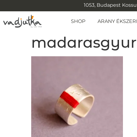
1053, Budapest Kossuth
SHOP
ARANY ÉKSZER
madarasgyu