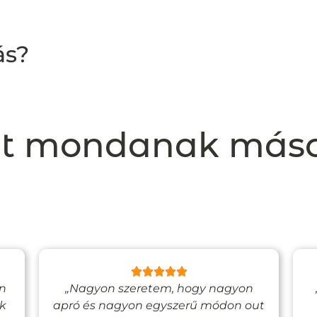
ás?
t mondanak más
en
„Nagyon szeretem, hogy nagyon
ak
apró és nagyon egyszerű módon out