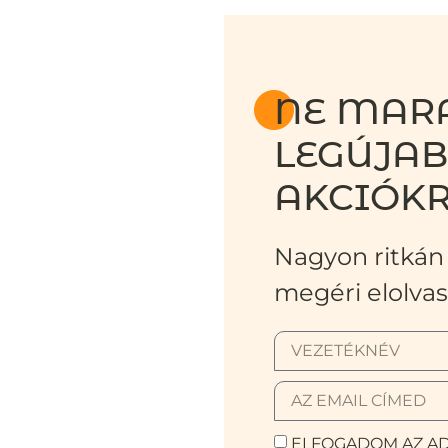
NE MARA
LEGÚJA
AKCIÓKR
Nagyon ritkán 
megéri elolvas
ELFOGADOM AZ AD