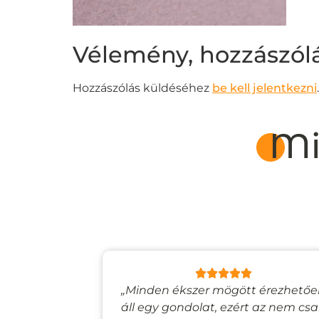
Vélemény, hozzászól
Hozzászólás küldéséhez
be kell jelentkezni
.
Mi
lyan, mintha
„Minden ékszer mögött érezhető
esevilágba
áll egy gondolat, ezért az nem cs