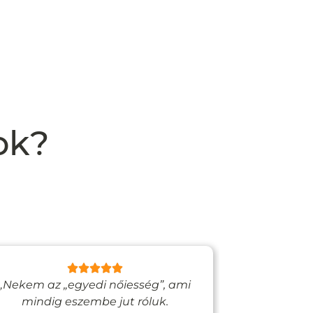
ok?
„Nekem az „egyedi nőiesség”, ami
„Egy bizto
mindig eszembe jut róluk.
Vadjutk