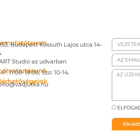
emutatóterem
053, Budapest Kossuth Lajos utca 14-
.
ART Studio az udvarban
yitvatartásunk
-P: 11:00-19:00, Szo: 10-14.
lérhetőségeink
ello@vadjutka.hu
ELFOGAD
Elkül