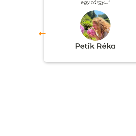
”
egy tárgy….”
ori
Petik Réka