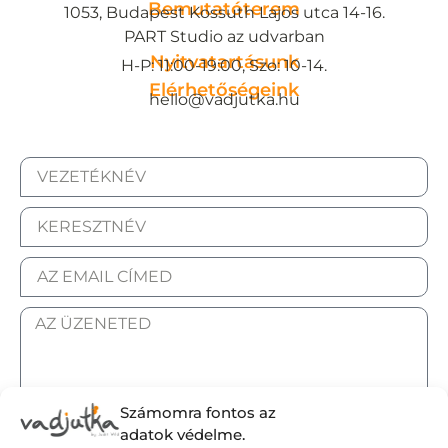
Bemutatóterem
1053, Budapest Kossuth Lajos utca 14-16.
PART Studio az udvarban
Nyitvatartásunk
H-P: 11:00-19:00, Szo: 10-14.
Elérhetőségeink
hello@vadjutka.hu
Számomra fontos az
ELFOGADOM AZ ADATKEZELÉSI TÁJÉKOZTATÓT.
adatok védelme.