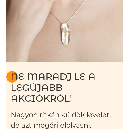
NE MARADJ LE A
LEGÚJABB
AKCIÓKRÓL!
Nagyon ritkán küldök levelet,
de azt megéri elolvasni.