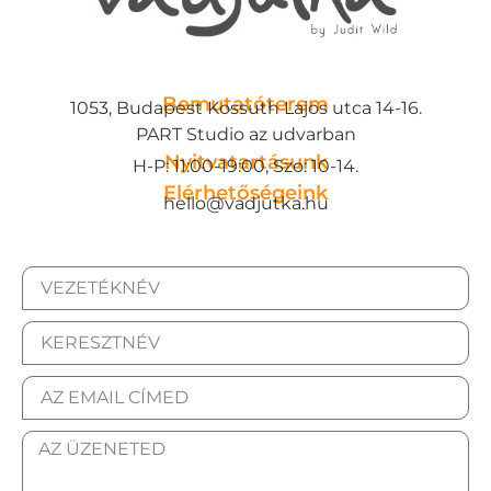
Bemutatóterem
1053, Budapest Kossuth Lajos utca 14-16.
PART Studio az udvarban
Nyitvatartásunk
H-P: 11:00-19:00, Szo: 10-14.
Elérhetőségeink
hello@vadjutka.hu