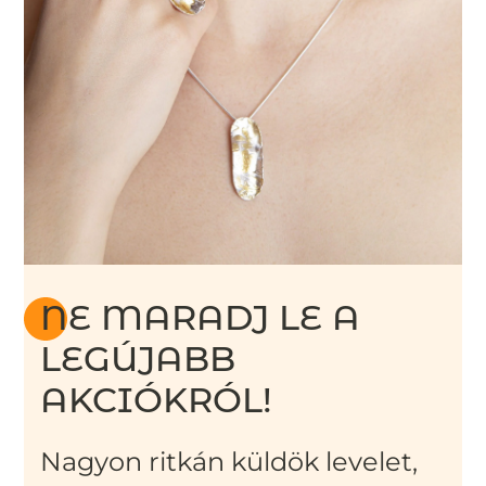
NE MARADJ LE A
LEGÚJABB
AKCIÓKRÓL!
Nagyon ritkán küldök levelet,