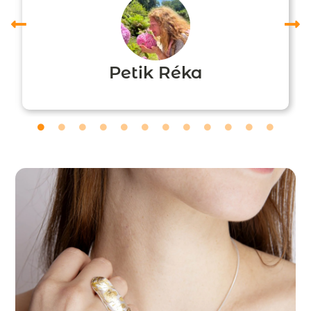
Petik Réka