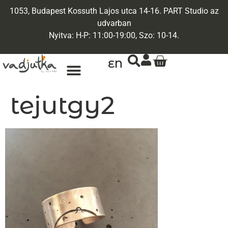
1053, Budapest Kossuth Lajos utca 14-16. PART Studio az
udvarban
Nyitva: H-P: 11:00-19:00, Szo: 10-14.
EN
ARANY ÉKSZEREK
EGYEDI ÉKSZEREK
tejutgy2