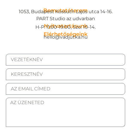
Bemutatóterem
1053, Budapest Kossuth Lajos utca 14-16.
PART Studio az udvarban
Nyitvatartásunk
H-P: 11:00-19:00, Szo: 10-14.
Elérhetőségeink
hello@vadjutka.hu