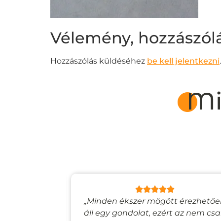
Vélemény, hozzászól
Hozzászólás küldéséhez
be kell jelentkezni
.
Mi
lyan, mintha
„Minden ékszer mögött érezhető
esevilágba
áll egy gondolat, ezért az nem cs