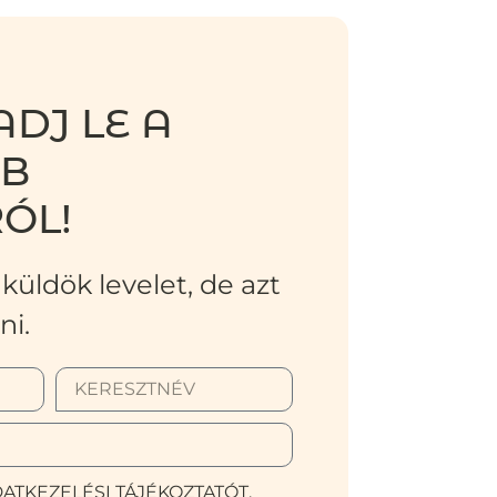
DJ LE A
BB
ÓL!
küldök levelet, de azt
ni.
ATKEZELÉSI TÁJÉKOZTATÓT.