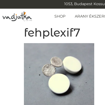
1053, Budapest Kossuth
SHOP
ARANY ÉKSZER
fehplexif7