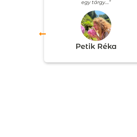
”
egy tárgy….”
ori
Petik Réka