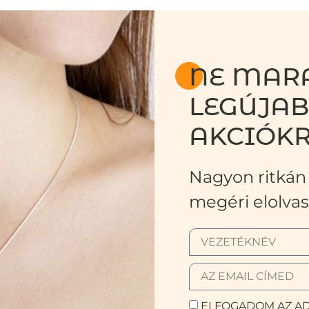
NE MARA
LEGÚJA
AKCIÓKR
Nagyon ritkán 
megéri elolvas
ELFOGADOM AZ AD