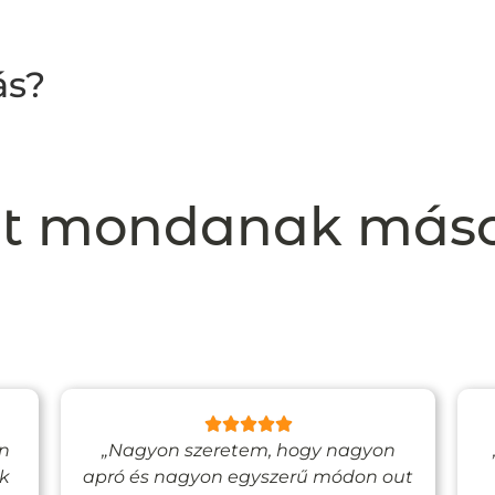
ás?
t mondanak más
en
„Nagyon szeretem, hogy nagyon
ak
apró és nagyon egyszerű módon out