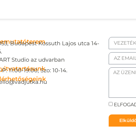
emutatóterem
053, Budapest Kossuth Lajos utca 14-
.
ART Studio az udvarban
yitvatartásunk
-P: 11:00-19:00, Szo: 10-14.
lérhetőségeink
ello@vadjutka.hu
ELFOGAD
Elkül