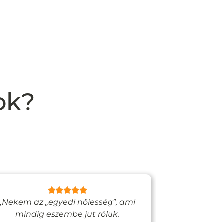
ok?
„Nekem az „egyedi nőiesség”, ami
„Egy bizto
mindig eszembe jut róluk.
Vadjutk