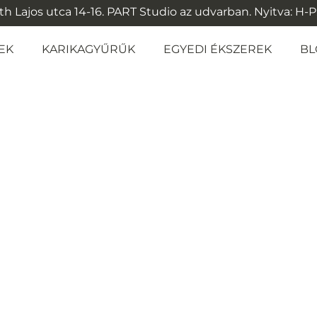
 Lajos utca 14-16. PART Studio az udvarban. Nyitva: H-P: 1
EK
KARIKAGYŰRŰK
EGYEDI ÉKSZEREK
BL