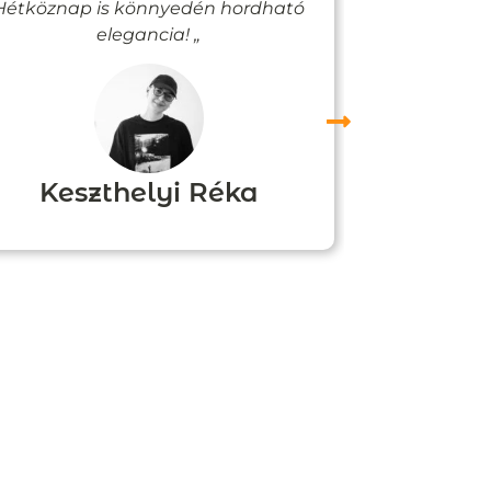
Hétköznap is könnyedén hordható
felfigyelne
elegancia! „
Keszthelyi Réka
Boz