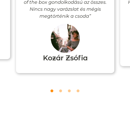
of the box gondolkodású az összes.
Nincs nagy varázslat és mégis
megtörténik a csoda”
Kozár Zsófia