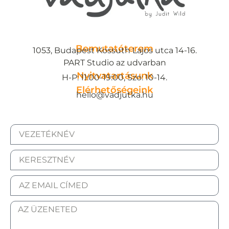
Bemutatóterem
1053, Budapest Kossuth Lajos utca 14-16.
PART Studio az udvarban
Nyitvatartásunk
H-P: 11:00-19:00, Szo: 10-14.
Elérhetőségeink
hello@vadjutka.hu