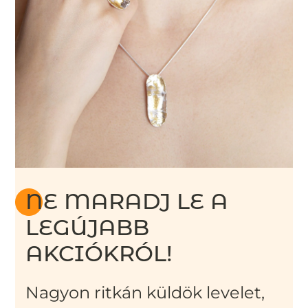
NE MARADJ LE A
LEGÚJABB
AKCIÓKRÓL!
Nagyon ritkán küldök levelet,