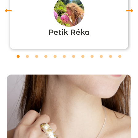
Petik Réka