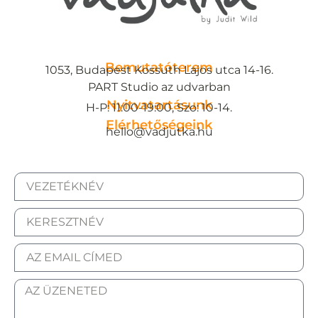
Bemutatóterem
1053, Budapest Kossuth Lajos utca 14-16.
PART Studio az udvarban
Nyitvatartásunk
H-P: 11:00-19:00, Szo: 10-14.
Elérhetőségeink
hello@vadjutka.hu