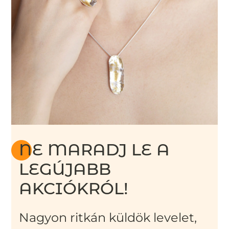
NE MARADJ LE A
LEGÚJABB
AKCIÓKRÓL!
Nagyon ritkán küldök levelet,