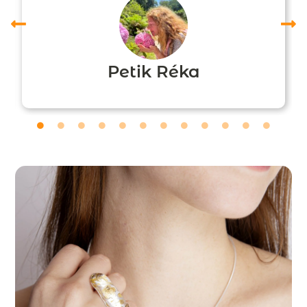
Petik Réka