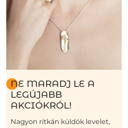
NE MARADJ LE A
LEGÚJABB
AKCIÓKRÓL!
Nagyon ritkán küldök levelet,