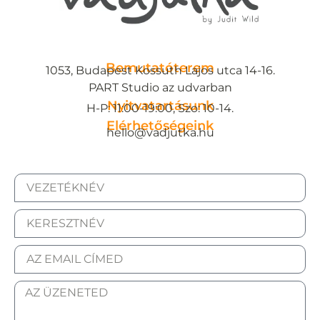
Bemutatóterem
1053, Budapest Kossuth Lajos utca 14-16.
PART Studio az udvarban
Nyitvatartásunk
H-P: 11:00-19:00, Szo: 10-14.
Elérhetőségeink
hello@vadjutka.hu