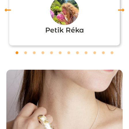
Petik Réka