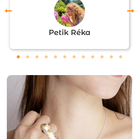
Petik Réka