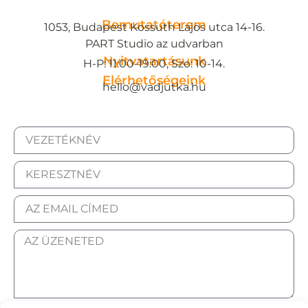
Bemutatóterem
1053, Budapest Kossuth Lajos utca 14-16.
PART Studio az udvarban
Nyitvatartásunk
H-P: 11:00-19:00, Szo: 10-14.
Elérhetőségeink
hello@vadjutka.hu