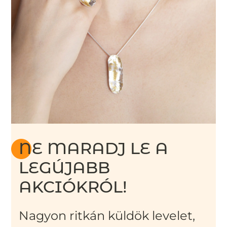
NE MARADJ LE A
LEGÚJABB
AKCIÓKRÓL!
Nagyon ritkán küldök levelet,