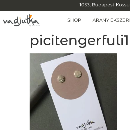
1053, Budapest Kossuth
SHOP
ARANY ÉKSZER
picitengerfuli1