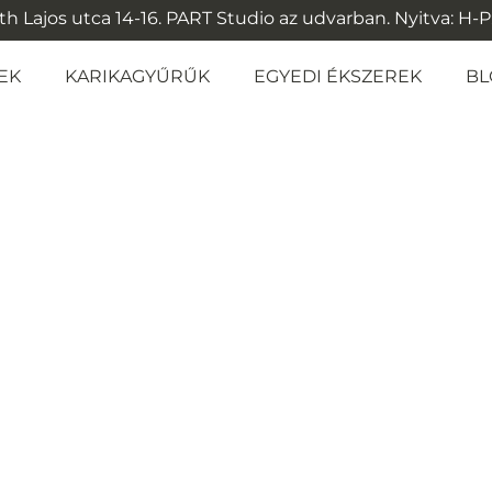
 Lajos utca 14-16. PART Studio az udvarban. Nyitva: H-P: 1
EK
KARIKAGYŰRŰK
EGYEDI ÉKSZEREK
BL