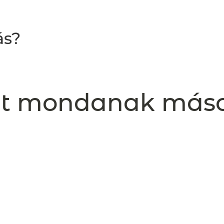
ás?
t mondanak más