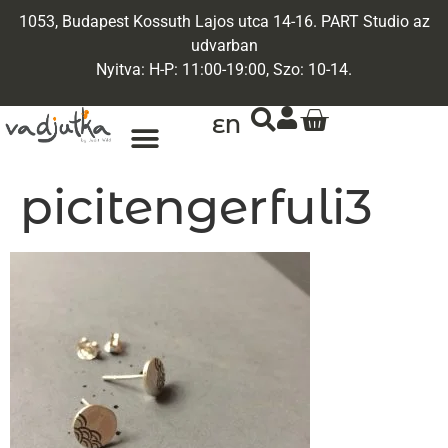
1053, Budapest Kossuth Lajos utca 14-16. PART Studio az
udvarban
Nyitva: H-P: 11:00-19:00, Szo: 10-14.
EN
ARANY ÉKSZEREK
EGYEDI ÉKSZEREK
picitengerfuli3