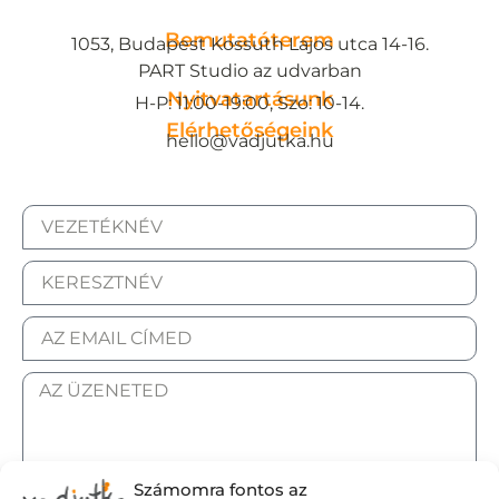
Bemutatóterem
1053, Budapest Kossuth Lajos utca 14-16.
PART Studio az udvarban
Nyitvatartásunk
H-P: 11:00-19:00, Szo: 10-14.
Elérhetőségeink
hello@vadjutka.hu
Számomra fontos az