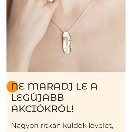
NE MARADJ LE A
LEGÚJABB
AKCIÓKRÓL!
Nagyon ritkán küldök levelet,