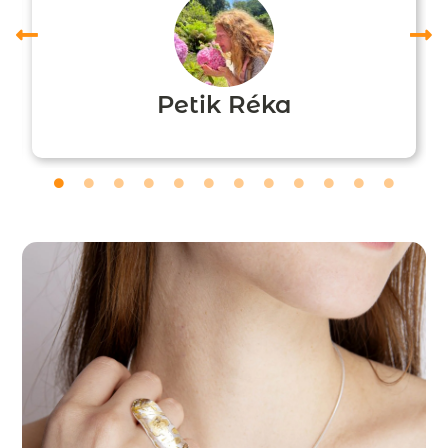
Petik Réka