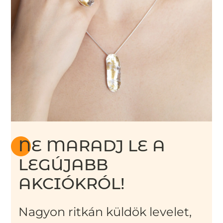
NE MARADJ LE A
LEGÚJABB
AKCIÓKRÓL!
Nagyon ritkán küldök levelet,