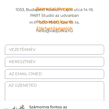
Bemutatóterem
1053, Budapest Kossuth Lajos utca 14-16.
PART Studio az udvarban
Nyitvatartásunk
H-P: 11:00-19:00, Szo: 10-14.
Elérhetőségeink
hello@vadjutka.hu
Számomra fontos az