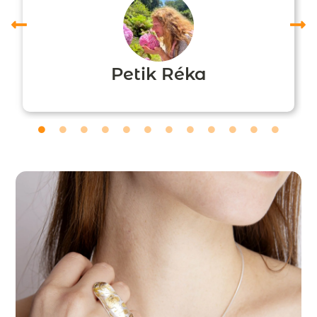
Petik Réka