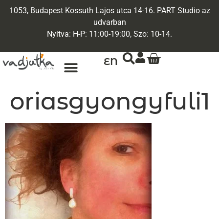
1053, Budapest Kossuth Lajos utca 14-16. PART Studio az
udvarban
Nyitva: H-P: 11:00-19:00, Szo: 10-14.
EN
ARANY ÉKSZEREK
EGYEDI ÉKSZEREK
oriasgyongyfuli1