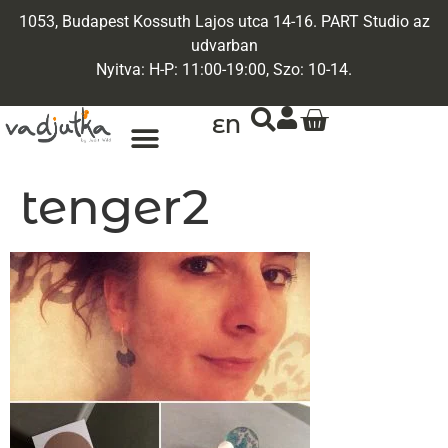
1053, Budapest Kossuth Lajos utca 14-16. PART Studio az
udvarban
Nyitva: H-P: 11:00-19:00, Szo: 10-14.
EN
ARANY ÉKSZEREK
EGYEDI ÉKSZEREK
tenger2