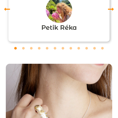
Petik Réka