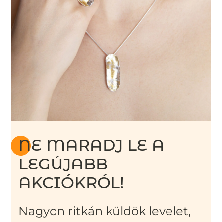
NE MARADJ LE A
LEGÚJABB
AKCIÓKRÓL!
Nagyon ritkán küldök levelet,