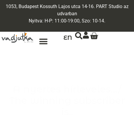
1053, Budapest Kossuth Lajos utca 14-16. PART Studio az
udvarban
Nyitva: H-P: 11:00-19:00, Szo: 10-14.
EN
ARANY ÉKSZEREK
EGYEDI ÉKSZEREK
A nyertes hírleveles…/
The winning subscriber
is..