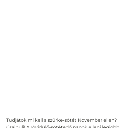
Tudjátok mi kell a szürke-sötét November ellen?
Csajbuli! A rövidülő-sötétedő napok elleni legjobb