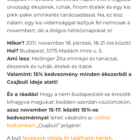
orvosság: ékszerek, ruhák, finom ételek és egy kis
pikk-pakk sminkelés tanácsadással. Na, ez lesz
nálam: egy kis vidámsággal lazítjuk fel nemcsak a
novembert, de a dolgos hétköznapokat is!
Mikor?
2011. november 18. péntek, 18-21 óra között
Hol?
Budapest, 1075 Madách Imre u. 5.
Ami lesz
: Meilinger Zita sminkjei és tanácsai,
ékszerek és ruhák, ételek és italok
Valamint: 15% kedvezmény minden ékszerből a
Csajbuli ideje alatt!
És a ráadás!
Hogy a nem budapestiek se érezzék
kihagyva magukat: kedden-szerdán-csütörtökön,
azaz november 15-17. között 15%-os
kedvezménnyel
lehet vásárolni a
z online
boltomban
„Csajbuli” jeligére!
A buli
facebook oldala itt található: kérlek,