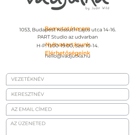
Bemutatóterem
1053, Budapest Kossuth Lajos utca 14-16.
PART Studio az udvarban
Nyitvatartásunk
H-P: 11:00-19:00, Szo: 10-14.
Elérhetőségeink
hello@vadjutka.hu