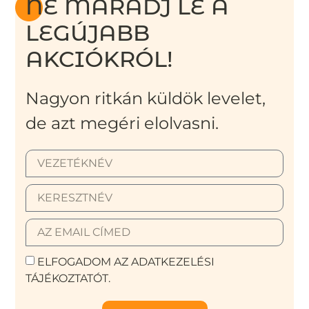
NE MARADJ LE A
LEGÚJABB
AKCIÓKRÓL!
Nagyon ritkán küldök levelet,
de azt megéri elolvasni.
ELFOGADOM AZ ADATKEZELÉSI
TÁJÉKOZTATÓT.