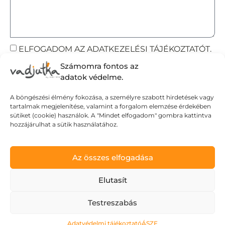
ELFOGADOM AZ ADATKEZELÉSI TÁJÉKOZTATÓT.
Számomra fontos az
Elküldöm
adatok védelme.
A böngészési élmény fokozása, a személyre szabott hirdetések vagy
tartalmak megjelenítése, valamint a forgalom elemzése érdekében
Adatvédelmi tájékoztató
sütiket (cookie) használok. A "Mindet elfogadom" gombra kattintva
hozzájárulhat a sütik használatához.
Általános Szerződési Feltételek
Szállítási Feltételek
© Wild Judit. Minden jog fenntartva.
Az összes elfogadása
Elutasít
Design & Development by
Mészáros Gábor
Testreszabás
Adatvédelmi tájékoztató
ÁSZF