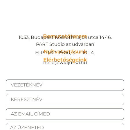
Bemutatóterem
1053, Budapest Kossuth Lajos utca 14-16.
PART Studio az udvarban
Nyitvatartásunk
H-P: 11:00-19:00, Szo: 10-14.
Elérhetőségeink
hello@vadjutka.hu