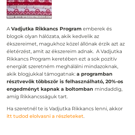
A
Vadjutka Rikkancs Program
emberek és
blogok olyan hálózata, akik kedvelik az
ékszereimet, magukhoz közel állónak érzik azt az
életérzést, amit az ékszereim adnak. A Vadjutka
Rikkancs Program keretében ezt a sok pozitív
energiát szeretném meghálálni mindazoknak,
akik blogjukkal támogatnak:
a programban
résztvevők többször is felhasználható, 20%-os
engedményt kapnak a boltomban
mindaddig,
amíg Rikkancsságuk tart.
Ha szeretnél te is Vadjutka Rikkancs lenni, akkor
i
tt tudod elolvasni a részleteket
.