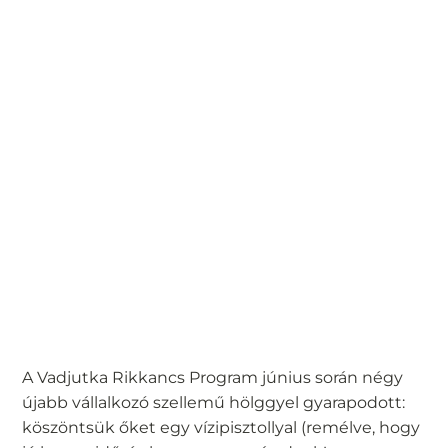
A Vadjutka Rikkancs Program június során négy
újabb vállalkozó szellemű hölggyel gyarapodott:
köszöntsük őket egy vízipisztollyal (remélve, hogy