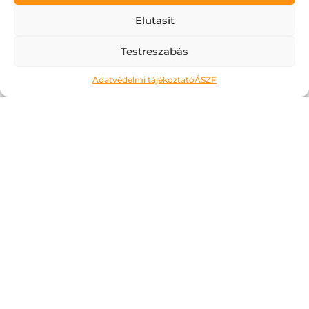
Elutasít
Testreszabás
Adatvédelmi tájékoztató
ÁSZF
Ne kockáztass!
2026.05.06.
A május az a hónap, amit a legtöbben alig