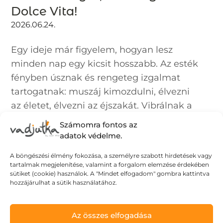
Dolce Vita!
2026.06.24.
Egy ideje már figyelem, hogyan lesz
minden nap egy kicsit hosszabb. Az esték
fényben úsznak és rengeteg izgalmat
tartogatnak: muszáj kimozdulni, élvezni
az életet, élvezni az éjszakát. Vibrálnak a
színek, minden könnyed és izgalmas:
Számomra fontos az
akár...
adatok védelme.
A böngészési élmény fokozása, a személyre szabott hirdetések vagy
tartalmak megjelenítése, valamint a forgalom elemzése érdekében
sütiket (cookie) használok. A "Mindet elfogadom" gombra kattintva
hozzájárulhat a sütik használatához.
Az összes elfogadása