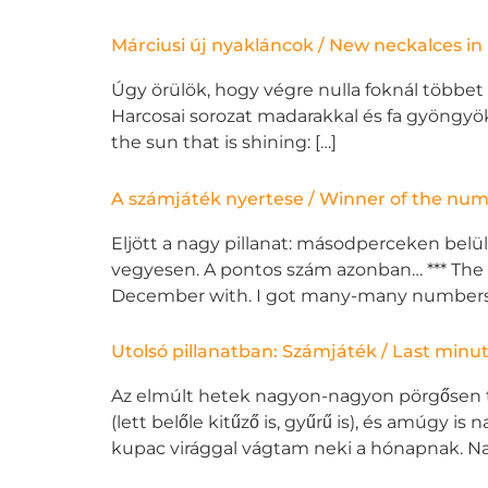
Márciusi új nyakláncok / New neckalces i
Úgy örülök, hogy végre nulla foknál többet 
Harcosai sorozat madarakkal és fa gyöngyök
the sun that is shining: […]
A számjáték nyertese / Winner of the n
Eljött a nagy pillanat: másodperceken belü
vegyesen. A pontos szám azonban… *** The 
December with. I got many-many numbers 
Utolsó pillanatban: Számjáték / Last mi
Az elmúlt hetek nagyon-nagyon pörgősen tel
(lett belőle kitűző is, gyűrű is), és amúgy 
kupac virággal vágtam neki a hónapnak. Na, és 