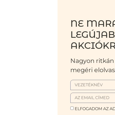
NE MARA
LEGÚJA
AKCIÓKR
Nagyon ritkán 
megéri elolvas
ELFOGADOM AZ AD