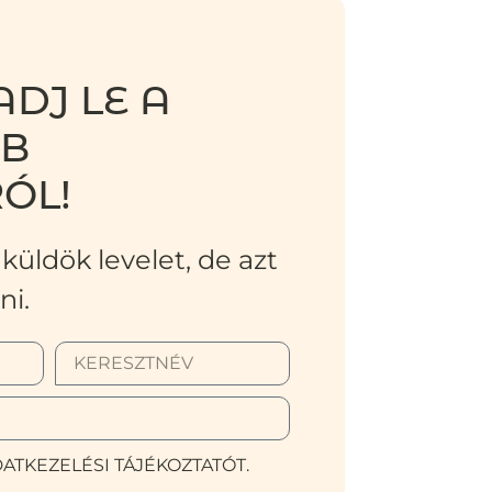
DJ LE A
BB
ÓL!
küldök levelet, de azt
ni.
ATKEZELÉSI TÁJÉKOZTATÓT.