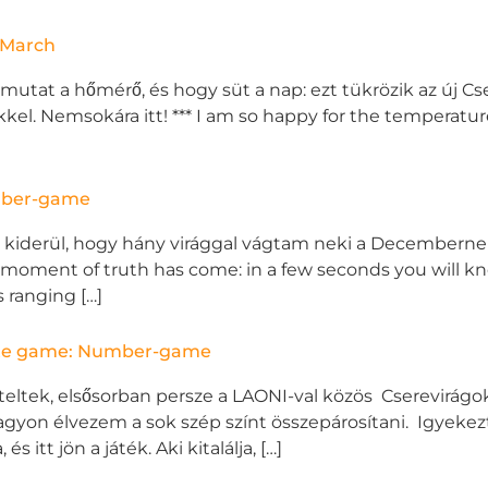
n March
mutat a hőmérő, és hogy süt a nap: ezt tükrözik az új Cse
kel. Nemsokára itt! *** I am so happy for the temperatur
umber-game
l kiderül, hogy hány virággal vágtam neki a Decembernek.
moment of truth has come: in a few seconds you will kn
ranging […]
nute game: Number-game
tek, elsősorban persze a LAONI-val közös Cserevirágok 
is nagyon élvezem a sok szép színt összepárosítani. Igyek
itt jön a játék. Aki kitalálja, […]