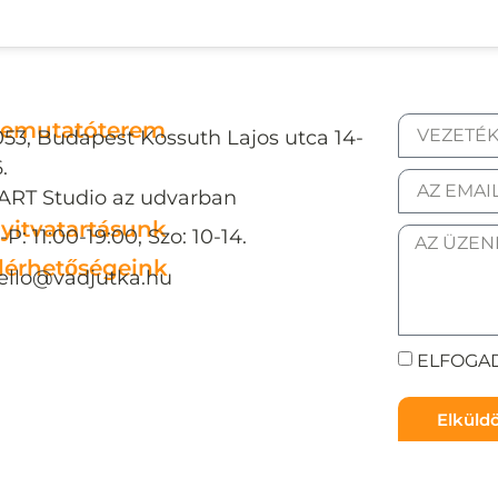
emutatóterem
053, Budapest Kossuth Lajos utca 14-
.
ART Studio az udvarban
yitvatartásunk
-P: 11:00-19:00, Szo: 10-14.
lérhetőségeink
ello@vadjutka.hu
ELFOGAD
Elkül