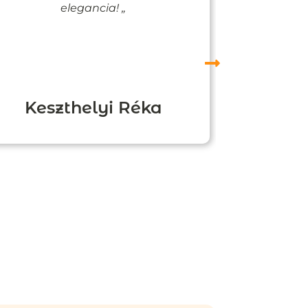
elegancia! „
Keszthelyi Réka
Boz