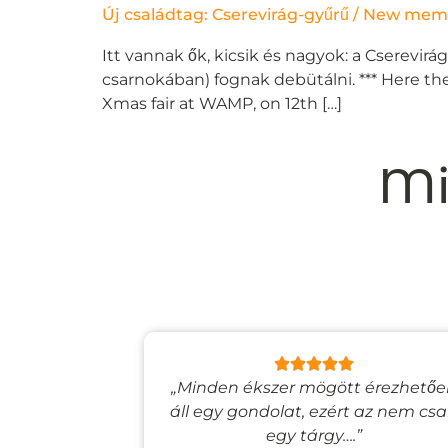
Új családtag: Cserevirág-gyűrű / New memb
Itt vannak ők, kicsik és nagyok: a Cserevirá
csarnokában) fognak debütálni. *** Here the
Xmas fair at WAMP, on 12th […]
Mi
lyan, mintha
„Minden ékszer mögött érezhetőe
esevilágba
áll egy gondolat, ezért az nem cs
”
egy tárgy….”