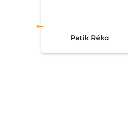
ori
Petik Réka