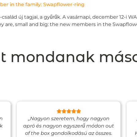
er in the family: Swapflower-ring
g-család új tagjai, a gyűrűk. A vasárnapi, december 12-i WA
y are, small and big: the new members in the Swapflowers
t mondanak más
n
„Nagyon szeretem, hogy nagyon
ak
apró és nagyon egyszerű módon out
of the box gondolkodású az összes.