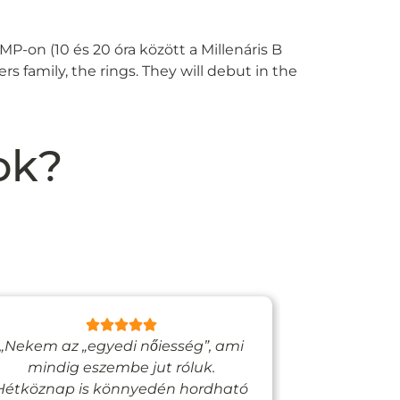
MP-on (10 és 20 óra között a Millenáris B
 family, the rings. They will debut in the
ok?
„Nekem az „egyedi nőiesség”, ami
„Egy bizto
mindig eszembe jut róluk.
Vadjutk
Hétköznap is könnyedén hordható
felfigyelne