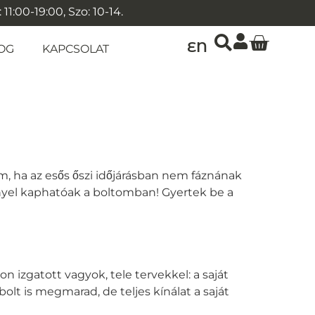
1:00-19:00, Szo: 10-14.
EN
OG
KAPCSOLAT
m, ha az esős őszi időjárásban nem fáznának
yel kaphatóak a boltomban! Gyertek be a
 izgatott vagyok, tele tervekkel: a saját
olt is megmarad, de teljes kínálat a saját