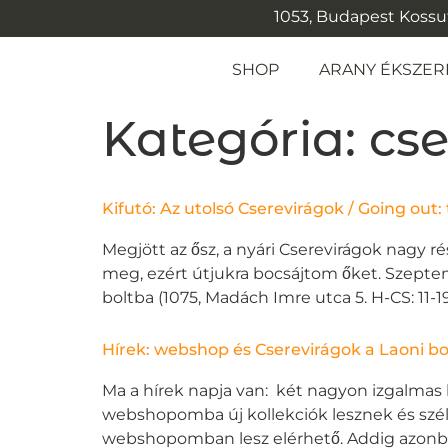
1053, Budapest Kossuth
SHOP
ARANY ÉKSZER
Kategória:
cse
Kifutó: Az utolsó Cserevirágok / Going out:
Megjött az ősz, a nyári Cserevirágok nagy 
meg, ezért útjukra bocsájtom őket. Szept
boltba (1075, Madách Imre utca 5. H-CS: 11-19 
Hírek: webshop és Cserevirágok a Laoni b
Ma a hírek napja van: két nagyon izgalmas 
webshopomba új kollekciók lesznek és széles
webshopomban lesz elérhető. Addig azonban