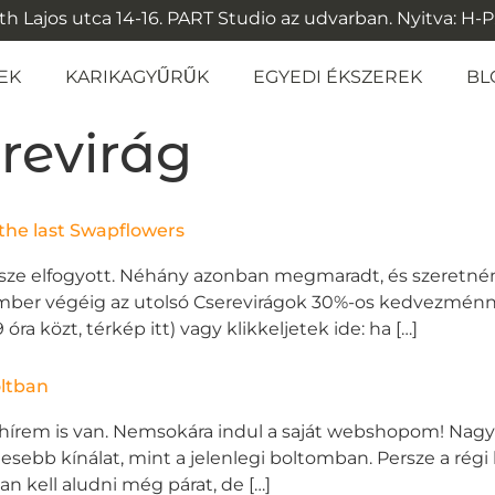
 Lajos utca 14-16. PART Studio az udvarban. Nyitva: H-P: 1
EK
KARIKAGYŰRŰK
EGYEDI ÉKSZEREK
BL
revirág
 the last Swapflowers
része elfogyott. Néhány azonban megmaradt, és szeretné
ember végéig az utolsó Cserevirágok 30%-os kedvezménn
óra közt, térkép itt) vagy klikkeljetek ide: ha […]
oltban
hírem is van. Nemsokára indul a saját webshopom! Nagyon
ebb kínálat, mint a jelenlegi boltomban. Persze a régi b
 kell aludni még párat, de […]