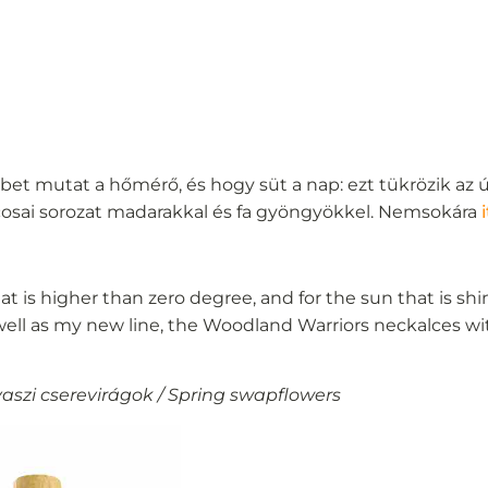
bbet mutat a hőmérő, és hogy süt a nap: ezt tükrözik az 
rcosai sorozat madarakkal és fa gyöngyökkel. Nemsokára
t is higher than zero degree, and for the sun that is sh
s well as my new line, the Woodland Warriors neckalces wi
aszi cserevirágok / Spring swapflowers