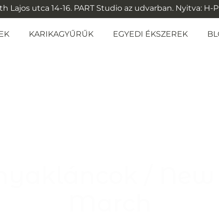
 Lajos utca 14-16. PART Studio az udvarban. Nyitva: H-P: 1
EK
KARIKAGYŰRŰK
EGYEDI ÉKSZEREK
BL
 nyakláncok / New 
March