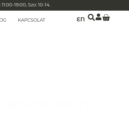
1:00-19:00, Szo: 10-14.
EN
OG
KAPCSOLAT
neckalces in