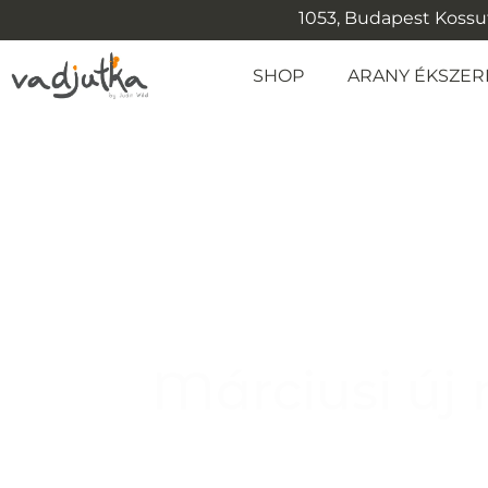
1053, Budapest Kossuth
SHOP
ARANY ÉKSZER
Márciusi új