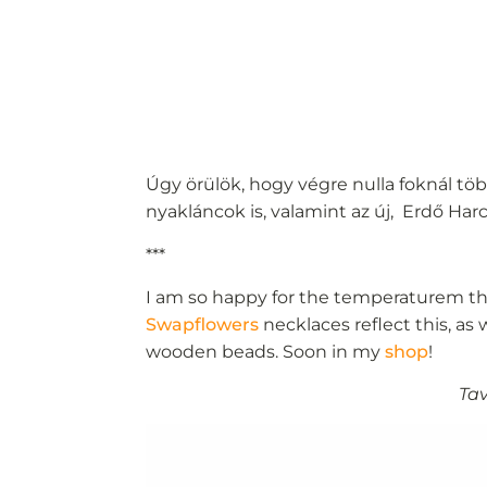
Úgy örülök, hogy végre nulla foknál tö
nyakláncok is, valamint az új, Erdő Ha
***
I am so happy for the temperaturem tha
Swapflowers
necklaces reflect this, a
wooden beads. Soon in my
shop
!
Tav