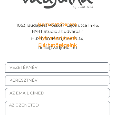
Bemutatóterem
1053, Budapest Kossuth Lajos utca 14-16.
PART Studio az udvarban
Nyitvatartásunk
H-P: 11:00-19:00, Szo: 10-14.
Elérhetőségeink
hello@vadjutka.hu