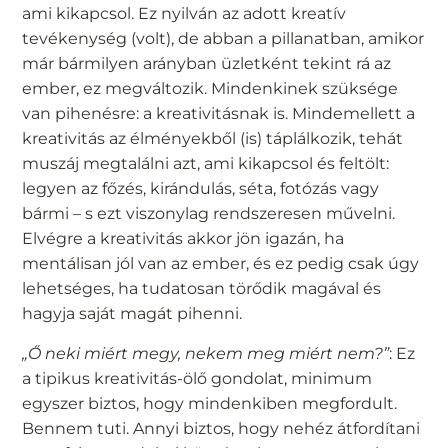
ami kikapcsol. Ez nyilván az adott kreatív
tevékenység (volt), de abban a pillanatban, amikor
már bármilyen arányban üzletként tekint rá az
ember, ez megváltozik. Mindenkinek szüksége
van pihenésre: a kreativitásnak is. Mindemellett a
kreativitás az élményekből (is) táplálkozik, tehát
muszáj megtalálni azt, ami kikapcsol és feltölt:
legyen az főzés, kirándulás, séta, fotózás vagy
bármi – s ezt viszonylag rendszeresen művelni.
Elvégre a kreativitás akkor jön igazán, ha
mentálisan jól van az ember, és ez pedig csak úgy
lehetséges, ha tudatosan törődik magával és
hagyja saját magát pihenni.
„Ő neki miért megy, nekem meg miért nem?”
: Ez
a tipikus kreativitás-ölő gondolat, minimum
egyszer biztos, hogy mindenkiben megfordult.
Bennem tuti. Annyi biztos, hogy nehéz átfordítani