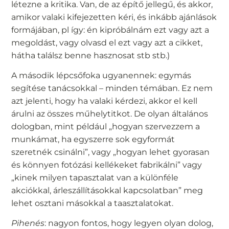
létezne a kritika. Van, de az építő jellegű, és akkor,
amikor valaki kifejezetten kéri, és inkább ajánlások
formájában, pl így: én kipróbálnám ezt vagy azt a
megoldást, vagy olvasd el ezt vagy azt a cikket,
hátha találsz benne hasznosat stb stb.)
A második lépcsőfoka ugyanennek: egymás
segítése tanácsokkal – minden témában. Ez nem
azt jelenti, hogy ha valaki kérdezi, akkor el kell
árulni az összes műhelytitkot. De olyan általános
dologban, mint például „hogyan szervezzem a
munkámat, ha egyszerre sok egyformát
szeretnék csinálni”, vagy „hogyan lehet gyorasan
és könnyen fotózási kellékeket fabrikálni” vagy
„kinek milyen tapasztalat van a különféle
akciókkal, árleszállításokkal kapcsolatban” meg
lehet osztani másokkal a taasztalatokat.
Pihenés
: nagyon fontos, hogy legyen olyan dolog,