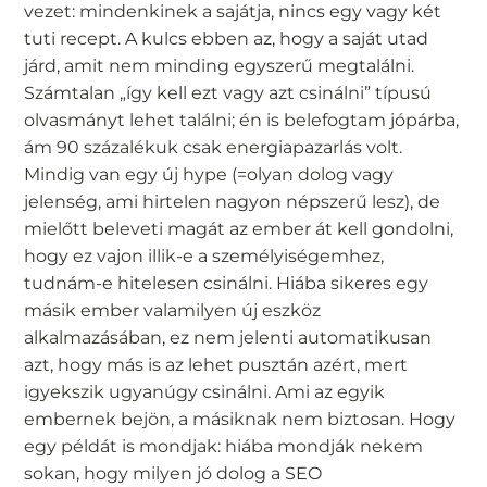
vezet: mindenkinek a sajátja, nincs egy vagy két
tuti recept. A kulcs ebben az, hogy a saját utad
járd, amit nem minding egyszerű megtalálni.
Számtalan „így kell ezt vagy azt csinálni” típusú
olvasmányt lehet találni; én is belefogtam jópárba,
ám 90 százalékuk csak energiapazarlás volt.
Mindig van egy új hype (=olyan dolog vagy
jelenség, ami hirtelen nagyon népszerű lesz), de
mielőtt beleveti magát az ember át kell gondolni,
hogy ez vajon illik-e a személyiségemhez,
tudnám-e hitelesen csinálni. Hiába sikeres egy
másik ember valamilyen új eszköz
alkalmazásában, ez nem jelenti automatikusan
azt, hogy más is az lehet pusztán azért, mert
igyekszik ugyanúgy csinálni. Ami az egyik
embernek bejön, a másiknak nem biztosan. Hogy
egy példát is mondjak: hiába mondják nekem
sokan, hogy milyen jó dolog a SEO