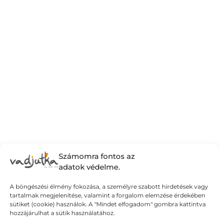
Számomra fontos az
adatok védelme.
A böngészési élmény fokozása, a személyre szabott hirdetések vagy
Édes kis haszontalanság – élj a
tartalmak megjelenítése, valamint a forgalom elemzése érdekében
sütiket (cookie) használok. A "Mindet elfogadom" gombra kattintva
szabadsággal!
hozzájárulhat a sütik használatához.