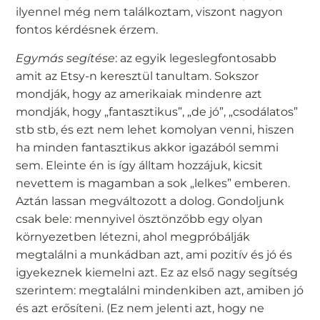
ilyennel még nem találkoztam, viszont nagyon
fontos kérdésnek érzem.
Egymás segítése
: az egyik legeslegfontosabb
amit az Etsy-n keresztül tanultam. Sokszor
mondják, hogy az amerikaiak mindenre azt
mondják, hogy „fantasztikus”, „de jó”, „csodálatos”
stb stb, és ezt nem lehet komolyan venni, hiszen
ha minden fantasztikus akkor igazából semmi
sem. Eleinte én is így álltam hozzájuk, kicsit
nevettem is magamban a sok „lelkes” emberen.
Aztán lassan megváltozott a dolog. Gondoljunk
csak bele: mennyivel ösztönzőbb egy olyan
környezetben létezni, ahol megpróbálják
megtalálni a munkádban azt, ami pozitív és jó és
igyekeznek kiemelni azt. Ez az első nagy segítség
szerintem: megtalálni mindenkiben azt, amiben jó
és azt erősíteni. (Ez nem jelenti azt, hogy ne