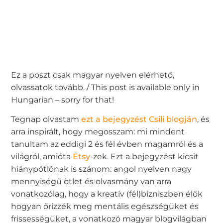
Ez a poszt csak magyar nyelven elérhető,
olvassatok tovább. / This post is available only in
Hungarian – sorry for that!
Tegnap olvastam
ezt a bejegyzést Csili blogján
, és
arra inspirált, hogy megosszam: mi mindent
tanultam az eddigi 2 és fél évben magamról és a
világról, amióta
Etsy
-zek. Ezt a bejegyzést kicsit
hiánypótlónak is szánom: angol nyelven nagy
mennyiségű ötlet és olvasmány van arra
vonatkozólag, hogy a kreatív (fél)bizniszben élők
hogyan őrizzék meg mentális egészségüket és
frissességüket, a vonatkozó magyar blogvilágban