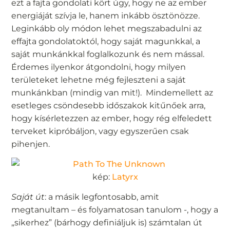
ezt a fajta gondolati kört úgy, hogy ne az ember
energiáját szívja le, hanem inkább ösztönözze.
Leginkább oly módon lehet megszabadulni az
effajta gondolatoktól, hogy saját magunkkal, a
saját munkánkkal foglalkozunk és nem mással.
Érdemes ilyenkor átgondolni, hogy milyen
területeket lehetne még fejleszteni a saját
munkánkban (mindig van mit!). Mindemellett az
esetleges csöndesebb időszakok kitűnőek arra,
hogy kísérletezzen az ember, hogy rég elfeledett
terveket kipróbáljon, vagy egyszerűen csak
pihenjen.
kép:
Latyrx
Saját út
: a másik legfontosabb, amit
megtanultam – és folyamatosan tanulom -, hogy a
„sikerhez” (bárhogy definiáljuk is) számtalan út