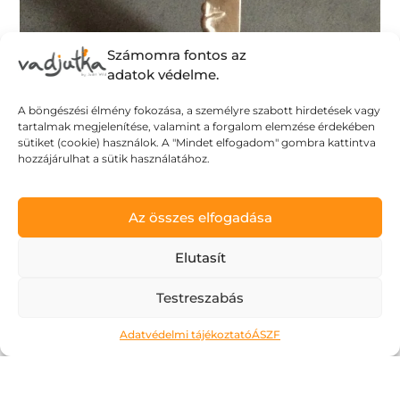
Számomra fontos az
adatok védelme.
A böngészési élmény fokozása, a személyre szabott hirdetések vagy
tartalmak megjelenítése, valamint a forgalom elemzése érdekében
sütiket (cookie) használok. A "Mindet elfogadom" gombra kattintva
hozzájárulhat a sütik használatához.
Ne kockáztass!
Az összes elfogadása
2026.05.06.
Elutasít
A május az a hónap, amit a legtöbben alig
Testreszabás
várnak. Kivéve talán az érettségiző
diákokat, számukra most jön a
Adatvédelmi tájékoztató
ÁSZF
megmérettetés. Áttanult éjszakák és
nappalok, soha el nem fogyó tételsorok,