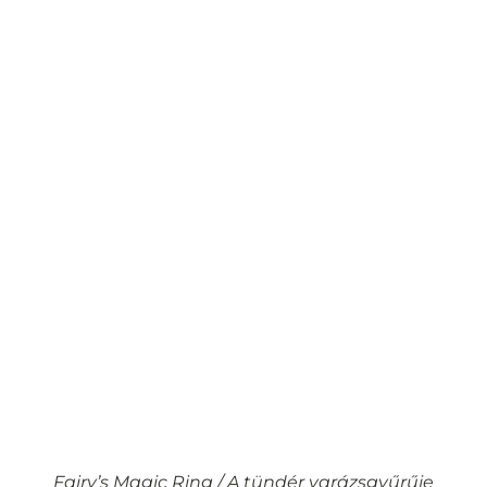
Fairy’s Magic Ring / A tündér varázsgyűrűje