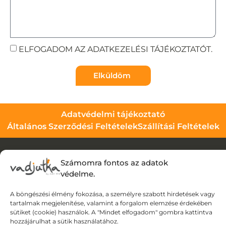
ELFOGADOM AZ ADATKEZELÉSI TÁJÉKOZTATÓT.
Elküldöm
Adatvédelmi tájékoztató
Általános Szerződési Feltételek
Szállítási Feltételek
© Wild Judit. Minden jog fenntartva.
Számomra fontos az adatok
védelme.
Design & Development by
Mészáros Gábor
A böngészési élmény fokozása, a személyre szabott hirdetések vagy
tartalmak megjelenítése, valamint a forgalom elemzése érdekében
sütiket (cookie) használok. A "Mindet elfogadom" gombra kattintva
hozzájárulhat a sütik használatához.