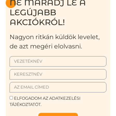
NE MARADJ LE A
LEGÚJABB
AKCIÓKRÓL!
Nagyon ritkán küldök levelet,
de azt megéri elolvasni.
ELFOGADOM AZ ADATKEZELÉSI
TÁJÉKOZTATÓT.