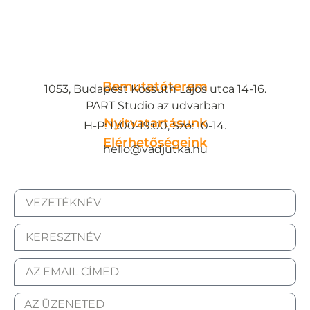
Bemutatóterem
1053, Budapest Kossuth Lajos utca 14-16.
PART Studio az udvarban
Nyitvatartásunk
H-P: 11:00-19:00, Szo: 10-14.
Elérhetőségeink
hello@vadjutka.hu