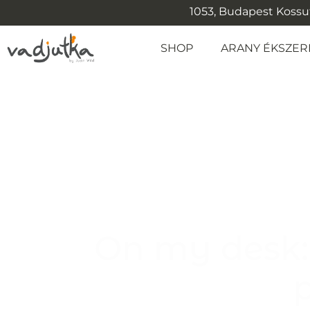
1053, Budapest Kossuth
SHOP
ARANY ÉKSZER
On my desk: 