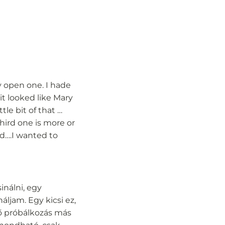
ry open one. I hade
 it looked like Mary
ttle bit of that …
third one is more or
ad….I wanted to
inálni, egy
áljam. Egy kicsi ez,
ző próbálkozás más