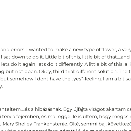
s…and errors. I wanted to make a new type of flower, a ve
t down to do it. Little bit of this, little bit of that….and
 do it again, lets do it differently. A little bit of this, a li
g but not open. Okey, third trial: different solution. The 
te….but somehow I dont have the „yes”-feeling. I am a bit s
y.
nteltem….és a hibázásnak. Egy újfajta virágot akartam cs
i terv a fejemben, és ma reggel le is ültem, hogy megcsin
int Mary Shelley Frankenstenje. Oké, semmi baj, követke