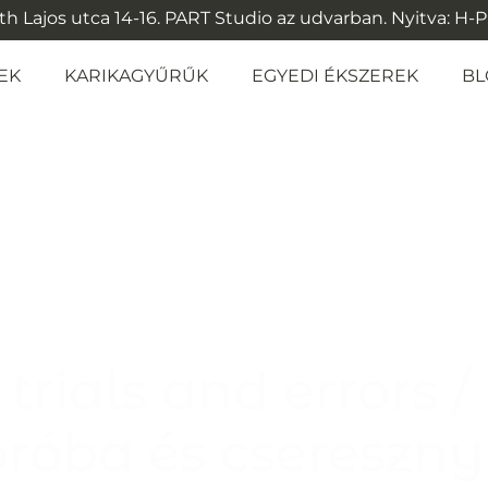
 Lajos utca 14-16. PART Studio az udvarban. Nyitva: H-P: 1
EK
KARIKAGYŰRŰK
EGYEDI ÉKSZEREK
BL
trials and errors /
próba és csereszny