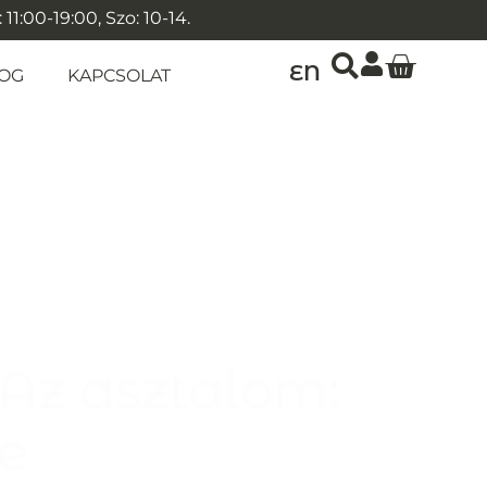
1:00-19:00, Szo: 10-14.
EN
OG
KAPCSOLAT
 Az asztalom:
e