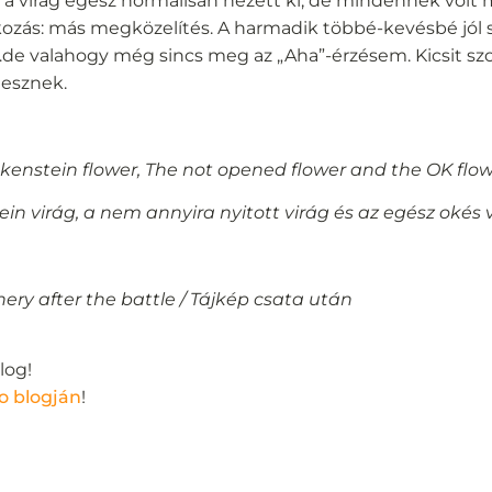
és a virág egész normálisan nézett ki, de mindennek vol
ozás: más megközelítés. A harmadik többé-kevésbé jól s
de valahogy még sincs meg az „Aha”-érzésem. Kicsit sz
lesznek.
ankenstein flower, The not opened flower and the OK flow
ein virág, a nem annyira nyitott virág és az egész okés 
ery after the battle / Tájkép csata után
log!
o blogján
!