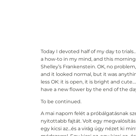
Today I devoted half of my day to trial
a how-to in my mind, and this morning I sa
Shelley’s Frankenstein. OK, no problem, lets
and it looked normal, but it was anythin
less OK: it is open, it is bright and cu
have a new flower by the end of the da
To be continued.
A mai napom felét a próbálgatásnak sze
nyitottabb fajtát. Volt egy megvalósítás
egy kicsi az…és a virág úgy nézet ki m