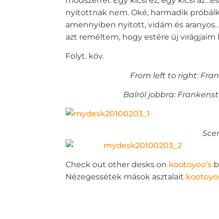
módszerrel. Egy kicsi ez, egy kicsi az…
nyitottnak nem. Oké, harmadik próbálk
amennyiben nyitott, vidám és aranyos…
azt reméltem, hogy estére új virágjaim 
Folyt. köv.
From left to right: Fr
Balról jobbra: Frankenst
Scen
Check out other desks on
kootoyoo’s
b
Nézegessétek mások asztalait
kootoyo