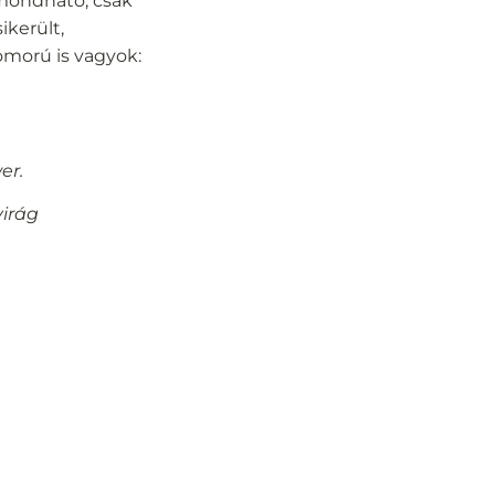
t mondható, csak
ikerült,
omorú is vagyok:
er.
virág