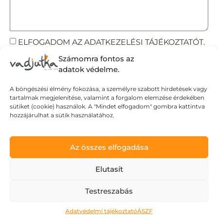
ELFOGADOM AZ ADATKEZELÉSI TÁJÉKOZTATÓT.
Számomra fontos az
Elküldöm
adatok védelme.
A böngészési élmény fokozása, a személyre szabott hirdetések vagy
tartalmak megjelenítése, valamint a forgalom elemzése érdekében
Adatvédelmi tájékoztató
sütiket (cookie) használok. A "Mindet elfogadom" gombra kattintva
hozzájárulhat a sütik használatához.
Általános Szerződési Feltételek
Szállítási Feltételek
© Wild Judit. Minden jog fenntartva.
Az összes elfogadása
Elutasít
Design & Development by
Mészáros Gábor
Testreszabás
Adatvédelmi tájékoztató
ÁSZF