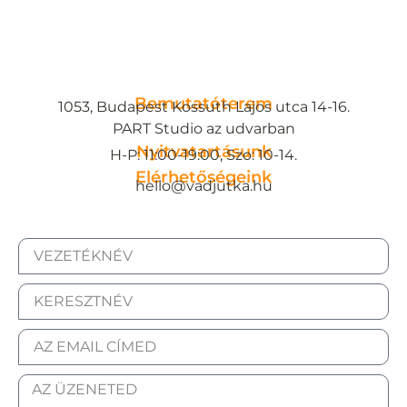
Bemutatóterem
1053, Budapest Kossuth Lajos utca 14-16.
PART Studio az udvarban
Nyitvatartásunk
H-P: 11:00-19:00, Szo: 10-14.
Elérhetőségeink
hello@vadjutka.hu