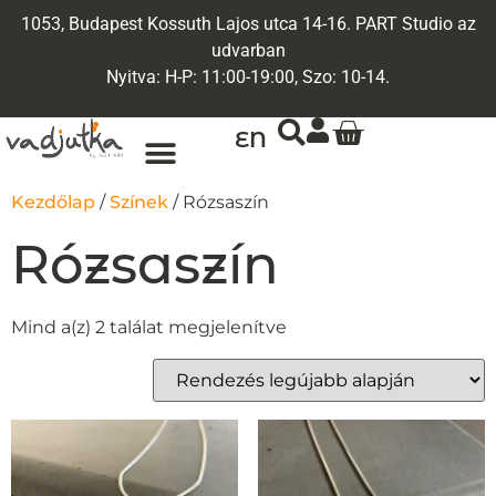
1053, Budapest Kossuth Lajos utca 14-16. PART Studio az
udvarban
Nyitva: H-P: 11:00-19:00, Szo: 10-14.
EN
ARANY ÉKSZEREK
EGYEDI ÉKSZEREK
Kezdőlap
/
Színek
/ Rózsaszín
Rózsaszín
Mind a(z) 2 találat megjelenítve