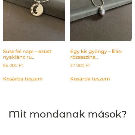
Süss fel nap! – ezüst
Egy kis gyöngy – lilás-
nyaklánc ru..
rózsaszíne..
56 000
Ft
37 000
Ft
Kosárba teszem
Kosárba teszem
Mit mondanak mások?