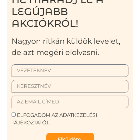
LEGÚJABB
AKCIÓKRÓL!
Nagyon ritkán küldök levelet,
de azt megéri elolvasni.
ELFOGADOM AZ ADATKEZELÉSI
TÁJÉKOZTATÓT.
Elküldöm