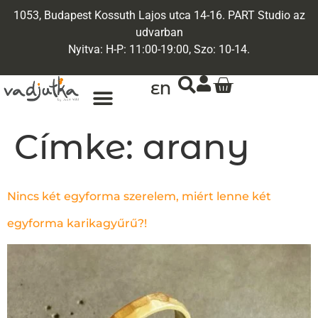
1053, Budapest Kossuth Lajos utca 14-16. PART Studio az
udvarban
Nyitva: H-P: 11:00-19:00, Szo: 10-14.
EN
Címke:
arany
Nincs két egyforma szerelem, miért lenne két
egyforma karikagyűrű?!