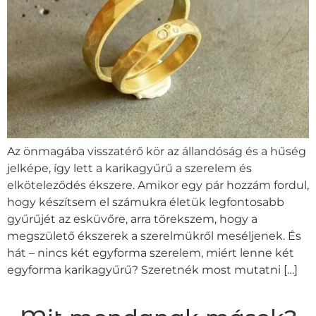
Az önmagába visszatérő kör az állandóság és a hűség
jelképe, így lett a karikagyűrű a szerelem és
elköteleződés ékszere. Amikor egy pár hozzám fordul,
hogy készítsem el számukra életük legfontosabb
gyűrűjét az esküvőre, arra törekszem, hogy a
megszülető ékszerek a szerelmükről meséljenek. És
hát – nincs két egyforma szerelem, miért lenne két
egyforma karikagyűrű? Szeretnék most mutatni […]