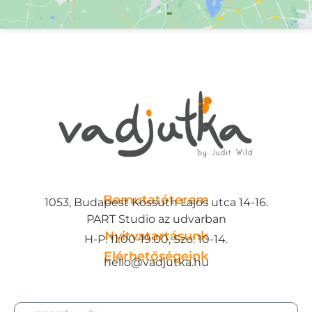
Bemutatóterem
1053, Budapest Kossuth Lajos utca 14-16.
PART Studio az udvarban
Nyitvatartásunk
H-P: 11:00-19:00, Szo: 10-14.
Elérhetőségeink
hello@vadjutka.hu