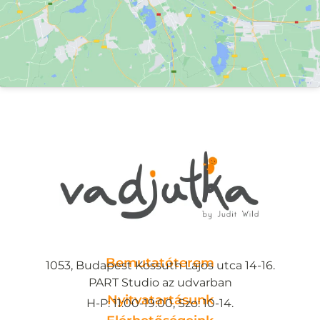
Bemutatóterem
1053, Budapest Kossuth Lajos utca 14-16.
PART Studio az udvarban
Nyitvatartásunk
H-P: 11:00-19:00, Szo: 10-14.