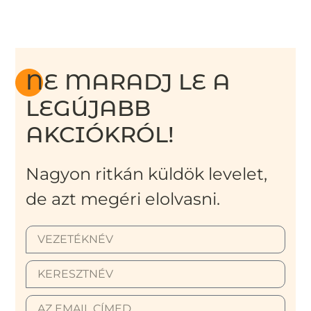
NE MARADJ LE A
LEGÚJABB
AKCIÓKRÓL!
Nagyon ritkán küldök levelet,
de azt megéri elolvasni.