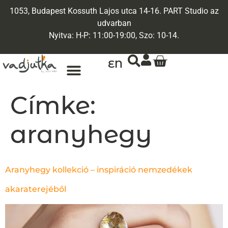
1053, Budapest Kossuth Lajos utca 14-16. PART Studio az
udvarban
Nyitva: H-P: 11:00-19:00, Szo: 10-14.
EN
Címke:
aranyhegy
Aranyhegy kollekció – inspiráció nemzedékek
akaraterejéből