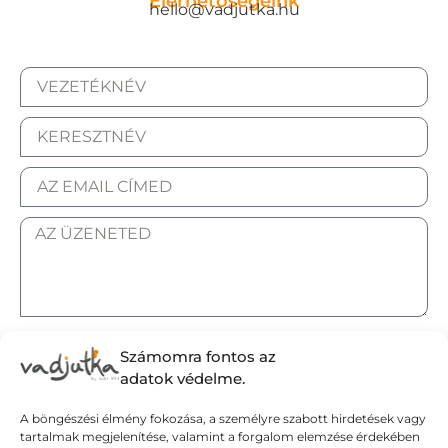
Elérhetőségeink
hello@vadjutka.hu
ELFOGADOM AZ ADATKEZELÉSI TÁJÉKOZTATÓT.
Számomra fontos az
adatok védelme.
A böngészési élmény fokozása, a személyre szabott hirdetések vagy
tartalmak megjelenítése, valamint a forgalom elemzése érdekében