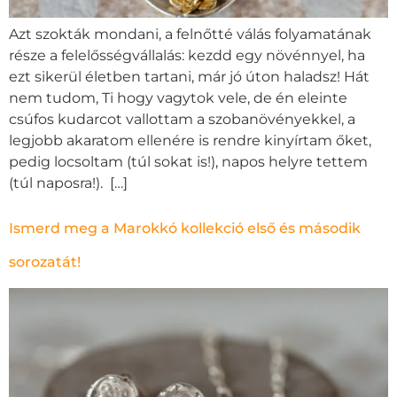
Azt szokták mondani, a felnőtté válás folyamatának
része a felelősségvállalás: kezdd egy növénnyel, ha
ezt sikerül életben tartani, már jó úton haladsz! Hát
nem tudom, Ti hogy vagytok vele, de én eleinte
csúfos kudarcot vallottam a szobanövényekkel, a
legjobb akaratom ellenére is rendre kinyírtam őket,
pedig locsoltam (túl sokat is!), napos helyre tettem
(túl naposra!). […]
Ismerd meg a Marokkó kollekció első és második
sorozatát!