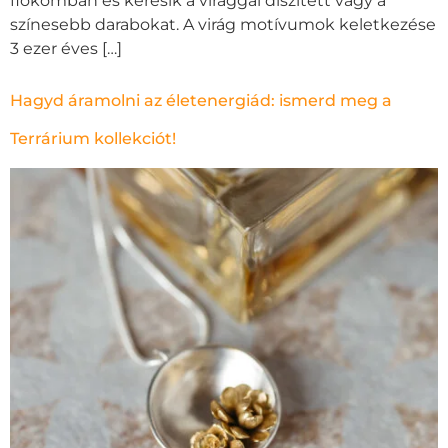
fiókomban és keresik a virággal díszített vagy a
színesebb darabokat. A virág motívumok keletkezése
3 ezer éves […]
Hagyd áramolni az életenergiád: ismerd meg a
Terrárium kollekciót!