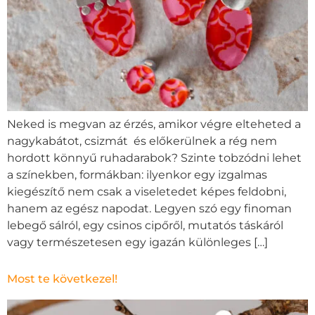
Neked is megvan az érzés, amikor végre elteheted a
nagykabátot, csizmát és előkerülnek a rég nem
hordott könnyű ruhadarabok? Szinte tobzódni lehet
a színekben, formákban: ilyenkor egy izgalmas
kiegészítő nem csak a viseletedet képes feldobni,
hanem az egész napodat. Legyen szó egy finoman
lebegő sálról, egy csinos cipőről, mutatós táskáról
vagy természetesen egy igazán különleges […]
Most te következel!