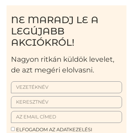
NE MARADJ LE A
LEGÚJABB
AKCIÓKRÓL!
Nagyon ritkán küldök levelet,
de azt megéri elolvasni.
ELFOGADOM AZ ADATKEZELÉSI