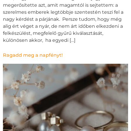
megerősítette azt, amit magamtól is sejtettem: a
szerelmes emberek legtöbbje szentestén teszi fel a
nagy kérdést a párjának. Persze tudom, hogy még
alig ért véget a nyár, de nem árt időben elkezdeni a
felkészülést, megfelelő gyűrű kiválasztását,
különösen akkor, ha egyedi […]
Ragadd meg a napfényt!