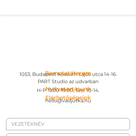
Bemutatóterem
1053, Budapest Kossuth Lajos utca 14-16.
PART Studio az udvarban
Nyitvatartásunk
H-P: 11:00-19:00, Szo: 10-14.
Elérhetőségeink
hello@vadjutka.hu