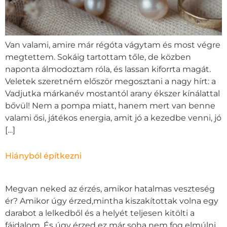
Van valami, amire már régóta vágytam és most végre
megtettem. Sokáig tartottam tőle, de közben
naponta álmodoztam róla, és lassan kiforrta magát.
Veletek szeretném először megosztani a nagy hírt: a
Vadjutka márkanév mostantól arany ékszer kínálattal
bővül! Nem a pompa miatt, hanem mert van benne
valami ősi, játékos energia, amit jó a kezedbe venni, jó
[…]
Hiányból építkezni
Megvan neked az érzés, amikor hatalmas veszteség
ér? Amikor úgy érzed,mintha kiszakítottak volna egy
darabot a lelkedből és a helyét teljesen kitölti a
fájdalom. És úgy érzed ez már soha nem fog elmúlni.