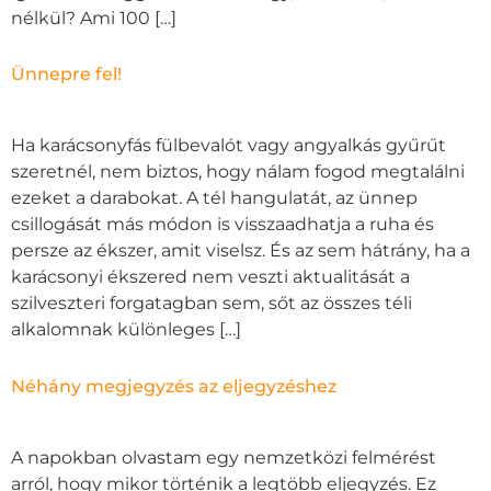
nélkül? Ami 100 […]
Ünnepre fel!
Ha karácsonyfás fülbevalót vagy angyalkás gyűrűt
szeretnél, nem biztos, hogy nálam fogod megtalálni
ezeket a darabokat. A tél hangulatát, az ünnep
csillogását más módon is visszaadhatja a ruha és
persze az ékszer, amit viselsz. És az sem hátrány, ha a
karácsonyi ékszered nem veszti aktualitását a
szilveszteri forgatagban sem, sőt az összes téli
alkalomnak különleges […]
Néhány megjegyzés az eljegyzéshez
A napokban olvastam egy nemzetközi felmérést
arról, hogy mikor történik a legtöbb eljegyzés. Ez