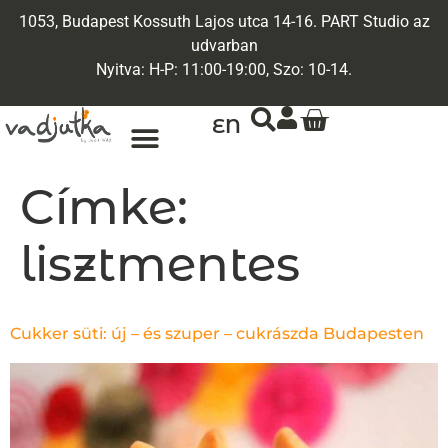
1053, Budapest Kossuth Lajos utca 14-16. PART Studio az
udvarban
Nyitva: H-P: 11:00-19:00, Szo: 10-14.
EN
Címke:
lisztmentes
Cukker süti: új – és szuper – cukrászda Budapesten