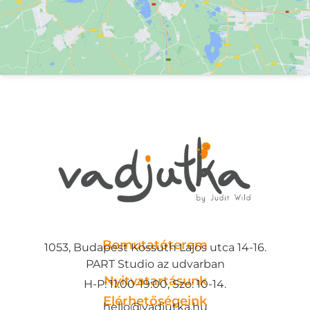
Bemutatóterem
1053, Budapest Kossuth Lajos utca 14-16.
PART Studio az udvarban
Nyitvatartásunk
H-P: 11:00-19:00, Szo: 10-14.
Elérhetőségeink
hello@vadjutka.hu