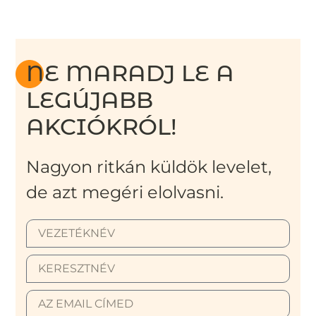
NE MARADJ LE A
LEGÚJABB
AKCIÓKRÓL!
Nagyon ritkán küldök levelet,
de azt megéri elolvasni.