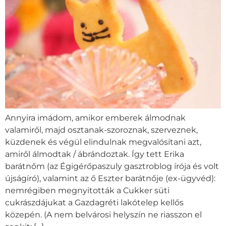
Annyira imádom, amikor emberek álmodnak
valamiről, majd osztanak-szoroznak, szerveznek,
küzdenek és végül elindulnak megvalósítani azt,
amiről álmodtak / ábrándoztak. Így tett Erika
barátnőm (az Égigérőpaszuly gasztroblog írója és volt
újságíró), valamint az ő Eszter barátnője (ex-ügyvéd):
nemrégiben megnyitották a Cukker süti
cukrászdájukat a Gazdagréti lakótelep kellős
közepén. (A nem belvárosi helyszín ne riasszon el