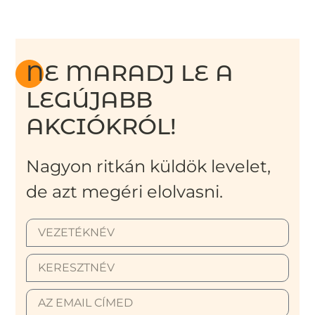
NE MARADJ LE A
LEGÚJABB
AKCIÓKRÓL!
Nagyon ritkán küldök levelet,
de azt megéri elolvasni.