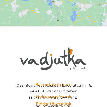
Bemutatóterem
1053, Budapest Kossuth Lajos utca 14-16.
PART Studio az udvarban
Nyitvatartásunk
H-P: 11:00-19:00, Szo: 10-14.
Elérhetőségeink
hello@vadjutka.hu