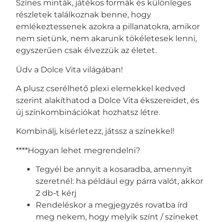
Színes minták, játékos formák és különleges
részletek találkoznak benne, hogy
emlékeztessenek azokra a pillanatokra, amikor
nem sietünk, nem akarunk tökéletesek lenni,
egyszerűen csak élvezzük az életet.
Üdv a Dolce Vita világában!
A plusz cserélhető plexi elemekkel kedved
szerint alakíthatod a Dolce Vita ékszereidet, és
új színkombinációkat hozhatsz létre.
Kombinálj, kísérletezz, játssz a színekkel!
****Hogyan lehet megrendelni?
Tegyél be annyit a kosaradba, amennyit
szeretnél: ha például egy párra valót, akkor
2 db-t kérj
Rendeléskor a megjegyzés rovatba írd
meg nekem, hogy melyik színt / színeket