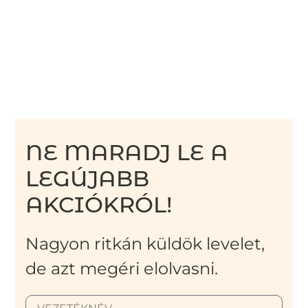
NE MARADJ LE A
LEGÚJABB
AKCIÓKRÓL!
Nagyon ritkán küldök levelet,
de azt megéri elolvasni.