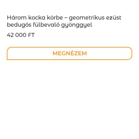
Három kocka körbe – geometrikus ezüst
bedugós fülbevaló gyönggyel
INDUSTREAL kollekció – design ékszer –
42 000 FT
MEGRENDELÉSRE
MEGNÉZEM