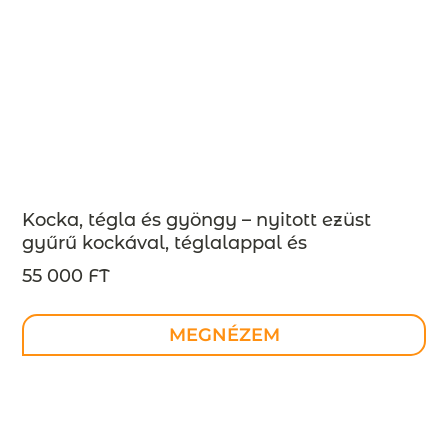
Kocka, tégla és gyöngy – nyitott ezüst
gyűrű kockával, téglalappal és
gyönggyel, INDUSTREAL kollekció –
55 000 FT
MEGRENDELÉSRE
MEGNÉZEM