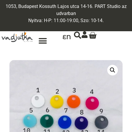
1053, Budapest Kossuth Lajos utca 14-16. PART Studio az
udvarban
Nyitva: H-P: 11:00-19:00, Szo: 10-14.
EN
ARANY ÉKSZEREK
EGYEDI ÉKSZEREK