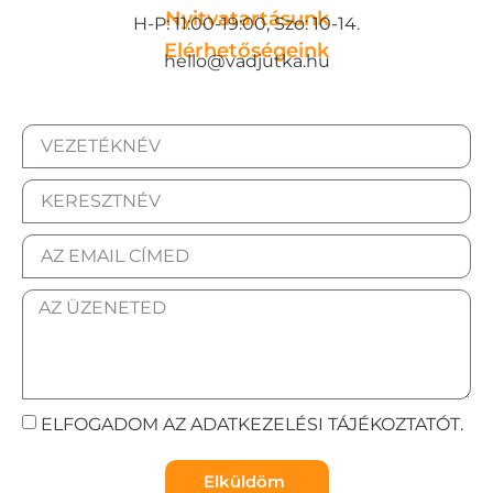
Nyitvatartásunk
H-P: 11:00-19:00, Szo: 10-14.
Elérhetőségeink
hello@vadjutka.hu
ELFOGADOM AZ ADATKEZELÉSI TÁJÉKOZTATÓT.
Elküldöm