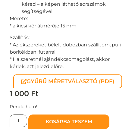
kéred – a képen látható sorszámok
segítségével
Mérete:
* a kicsi kör átmérője 15 mm
Szállítás:
* Az ékszereket bélelt dobozban szállítom, pufi
borítékban, futárral.
* Ha szeretnél ajándékcsomagolást, akkor
kérlek, azt jelezd előre.
GYŰRŰ MÉRETVÁLASZTÓ (PDF)
1 000
Ft
Rendelhető!
KOSÁRBA TESZEM