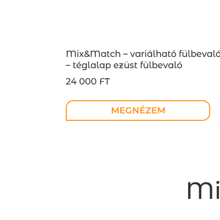
Mix&Match – variálható fülbeval
– téglalap ezüst fülbevaló
INDUSTREAL kollekció – design
24 000 FT
ékszer – MEGRENDELÉSRE
MEGNÉZEM
Mi