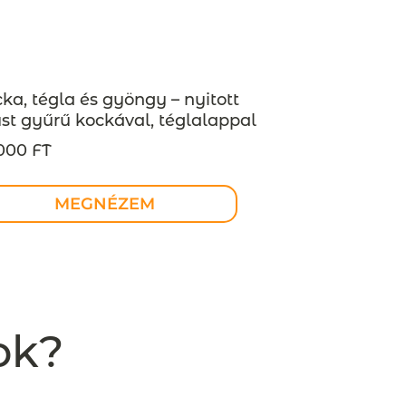
ka, tégla és gyöngy – nyitott
st gyűrű kockával, téglalappal
 gyönggyel, INDUSTREAL
000 FT
llekció – MEGRENDELÉSRE
MEGNÉZEM
ok?