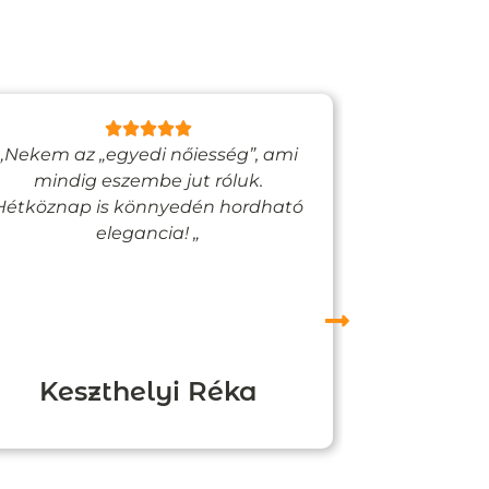
„Nekem az „egyedi nőiesség”, ami
„Egy bizto
mindig eszembe jut róluk.
Vadjutk
Hétköznap is könnyedén hordható
felfigyelne
elegancia! „
Keszthelyi Réka
Boz