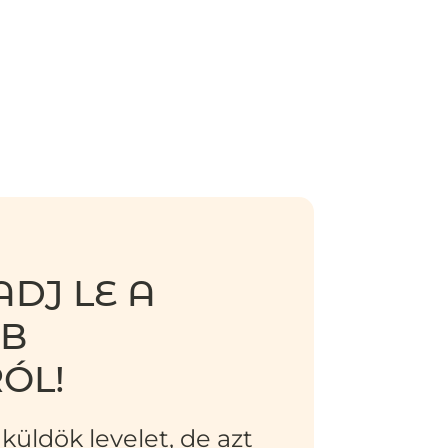
DJ LE A
BB
ÓL!
küldök levelet, de azt