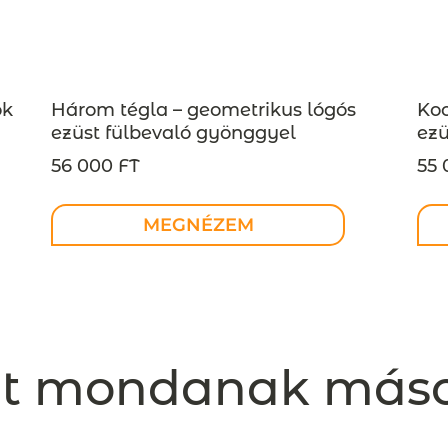
ók
Három tégla – geometrikus lógós
Koc
ezüst fülbevaló gyönggyel
ezü
INDUSTREAL kollekció – design
és
56 000 FT
55 
ékszer – MEGRENDELÉSRE
ko
MEGNÉZEM
t mondanak más