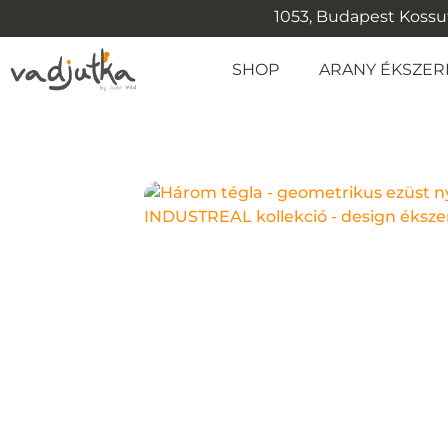
1053, Budapest Kossuth
SHOP
ARANY ÉKSZER