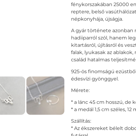
fénykorszakában 25000 em
reptere, belső vasúthálózat
népkonyhája, újságja.
A gyár története azonba
hadiiparról szól, hanem le
kitartásról, újításról és ves
falak, lyukasak az ablakok,
család hatalmas teljesítmé
925-ös finomságú ezüstből
édesvízi gyönggyel.
Mérete:
* a lánc 45 cm hosszú, de 
* a medál 1,5 cm széles, 1
Szállítás:
* Az ékszereket bélelt dobo
futárral.