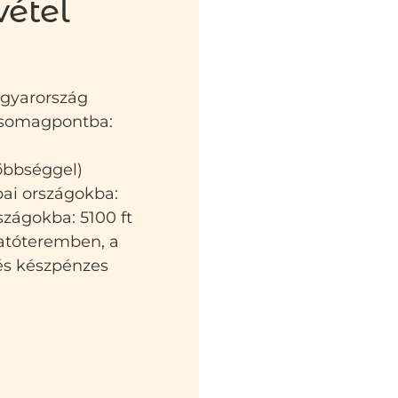
vétel
agyarország
 csomagpontba:
sőbbséggel)
pai országokba:
szágokba: 5100 ft
atóteremben, a
 és készpénzes