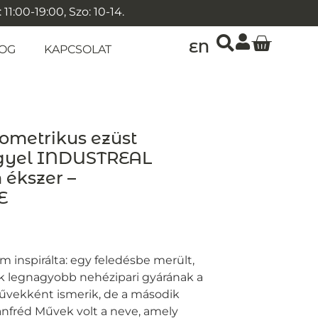
1:00-19:00, Szo: 10-14.
EN
OG
KAPCSOLAT
ometrikus ezüst
gyel INDUSTREAL
 ékszer –
E
em inspirálta: egy feledésbe merült,
 legnagyobb nehézipari gyárának a
űvekként ismerik, de a második
anfréd Művek volt a neve, amely