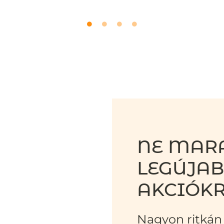
NE MARA
LEGÚJA
AKCIÓKR
Nagyon ritkán 