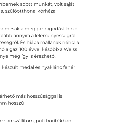
bernek adott munkát, volt saját
a, szülőotthona, kórháza,
n nemcsak a meggazdagodást hozó
galább annyira a leleményességről,
zteségről. És hiába mállanak néhol a
 nő a gaz, 100 évvel később a Weiss
nye még így is érezhető.
 készült medál és nyaklánc fehér
kérhető más hosszúsággal is
2 mm hosszú
zban szállítom, pufi borítékban,