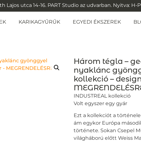
 Lajos utca 14-16. PART Studio az udvarban. Nyitva: H-P: 1
EK
KARIKAGYŰRŰK
EGYEDI ÉKSZEREK
BL
Három tégla – ge
nyaklánc gyöng
kollekció – design
MEGRENDELÉSR
INDUSTREAL kollekció
Volt egyszer egy gyár
Ezt a kollekciót a történel
ám egykor Európa második
története. Sokan Csepel M
világháború előtt Weiss M