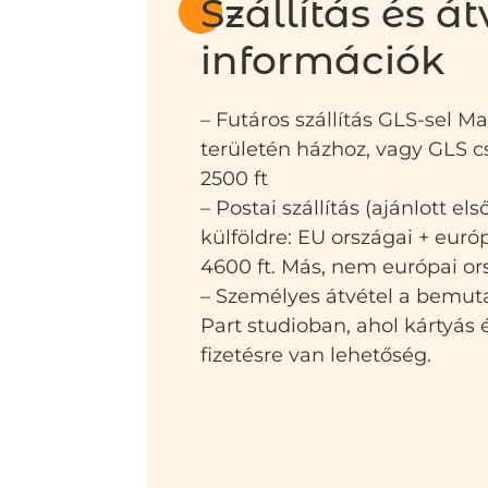
Szállítás és át
információk
– Futáros szállítás GLS-sel M
területén házhoz, vagy GLS
2500 ft
– Postai szállítás (ajánlott el
külföldre: EU országai + euró
4600 ft. Más, nem európai or
– Személyes átvétel a bemut
Part studioban, ahol kártyás
fizetésre van lehetőség.