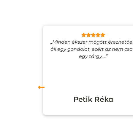
lyan, mintha
„Minden ékszer mögött érezhető
esevilágba
áll egy gondolat, ezért az nem cs
”
egy tárgy….”
ori
Petik Réka