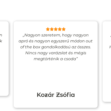
en
„Nagyon szeretem, hogy nagyon
ak
apró és nagyon egyszerű módon out
of the box gondolkodású az összes.
Nincs nagy varázslat és mégis
megtörténik a csoda”
Kozár Zsófia