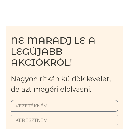
NE MARADJ LE A
LEGÚJABB
AKCIÓKRÓL!
Nagyon ritkán küldök levelet,
de azt megéri elolvasni.