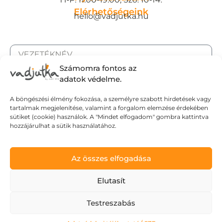
Elérhetőségeink
hello@vadjutka.hu
Számomra fontos az
adatok védelme.
A böngészési élmény fokozása, a személyre szabott hirdetések vagy
tartalmak megjelenítése, valamint a forgalom elemzése érdekében
sütiket (cookie) használok. A "Mindet elfogadom" gombra kattintva
hozzájárulhat a sütik használatához.
Az összes elfogadása
ELFOGADOM AZ ADATKEZELÉSI TÁJÉKOZTATÓT.
Elutasít
Testreszabás