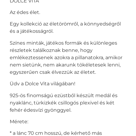
DOLCE VITA
Az édes élet.
Egy kollekció az életörömről, a könnyedségről
és a játékosságról.
Színes minták, játékos formák és különleges
részletek találkoznak benne, hogy
emlékeztessenek azokra a pillanatokra, amikor
nem sietünk, nem akarunk tökéletesek lenni,
egyszerűen csak élvezzük az életet.
Üdv a Dolce Vita világában!
925-ös finomságú ezüstből készült medál és
nyaklánc, türkizkék csillogós plexivel és két
fehér édesvízi gyönggyel.
Mérete:
* a lánc 70 cm hosszú, de kérhető más