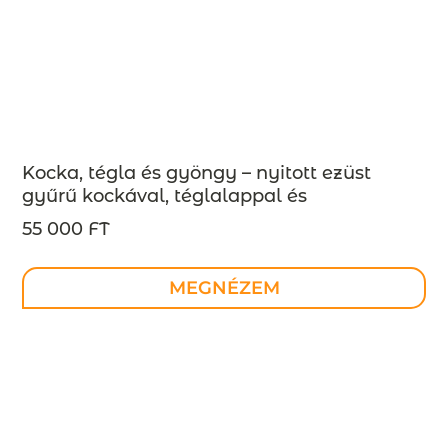
Kocka, tégla és gyöngy – nyitott ezüst
gyűrű kockával, téglalappal és
gyönggyel, INDUSTREAL kollekció –
55 000 FT
MEGRENDELÉSRE
MEGNÉZEM