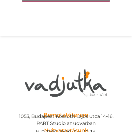
Bemutatóterem
1053, Budapest Kossuth Lajos utca 14-16.
PART Studio az udvarban
Nyitvatartásunk
H-P: 11:00-19:00, Szo: 10-14.