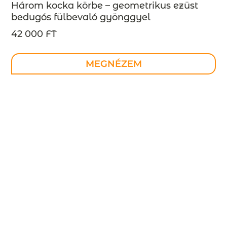
Három kocka körbe – geometrikus ezüst
bedugós fülbevaló gyönggyel
INDUSTREAL kollekció – design ékszer –
42 000 FT
MEGRENDELÉSRE
MEGNÉZEM