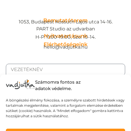
Bemutatóterem
1053, Budapest Kossuth Lajos utca 14-16.
PART Studio az udvarban
Nyitvatartásunk
H-P: 11:00-19:00, Szo: 10-14.
Elérhetőségeink
hello@vadjutka.hu
Számomra fontos az
adatok védelme.
A böngészési élmény fokozása, a személyre szabott hirdetések vagy
tartalmak megjelenítése, valamint a forgalom elemzése érdekében
sütiket (cookie) használok. A "Mindet elfogadom" gombra kattintva
hozzájárulhat a sütik használatához.