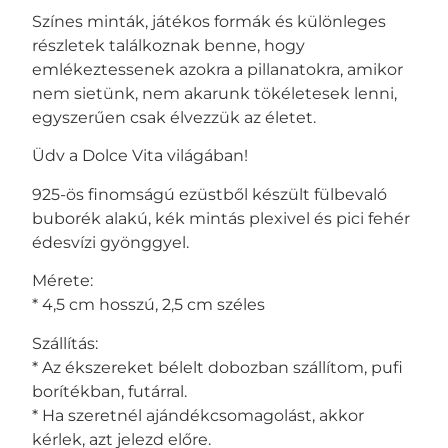
Színes minták, játékos formák és különleges
részletek találkoznak benne, hogy
emlékeztessenek azokra a pillanatokra, amikor
nem sietünk, nem akarunk tökéletesek lenni,
egyszerűen csak élvezzük az életet.
Üdv a Dolce Vita világában!
925-ös finomságú ezüstből készült fülbevaló
buborék alakú, kék mintás plexivel és pici fehér
édesvízi gyönggyel.
Mérete:
* 4,5 cm hosszú, 2,5 cm széles
Szállítás:
* Az ékszereket bélelt dobozban szállítom, pufi
borítékban, futárral.
* Ha szeretnél ajándékcsomagolást, akkor
kérlek, azt jelezd előre.