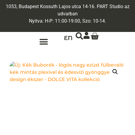
1053, Budapest Kossuth Lajos utca 14-16. PART Studio az
udvarban
Nyitva: H-P: 11:00-19:00, Szo: 10-14.
EN
ARANY ÉKSZEREK
EGYEDI ÉKSZEREK