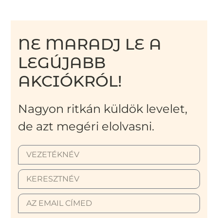
NE MARADJ LE A
LEGÚJABB
AKCIÓKRÓL!
Nagyon ritkán küldök levelet,
de azt megéri elolvasni.