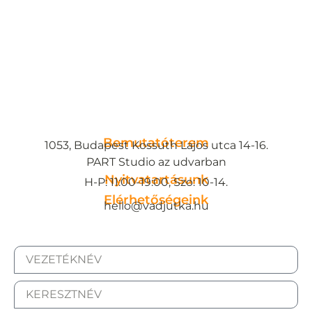
Bemutatóterem
1053, Budapest Kossuth Lajos utca 14-16.
PART Studio az udvarban
Nyitvatartásunk
H-P: 11:00-19:00, Szo: 10-14.
Elérhetőségeink
hello@vadjutka.hu