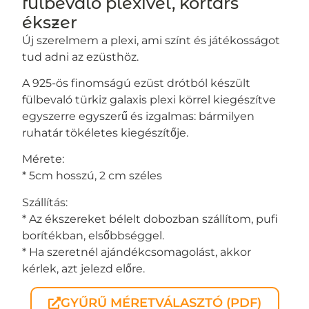
fülbevaló plexivel, kortárs
ékszer
Új szerelmem a plexi, ami színt és játékosságot
tud adni az ezüsthöz.
A 925-ös finomságú ezüst drótból készült
fülbevaló türkiz galaxis plexi körrel kiegészítve
egyszerre egyszerű és izgalmas: bármilyen
ruhatár tökéletes kiegészítője.
Mérete:
* 5cm hosszú, 2 cm széles
Szállítás:
* Az ékszereket bélelt dobozban szállítom, pufi
borítékban, elsőbbséggel.
* Ha szeretnél ajándékcsomagolást, akkor
kérlek, azt jelezd előre.
GYŰRŰ MÉRETVÁLASZTÓ (PDF)