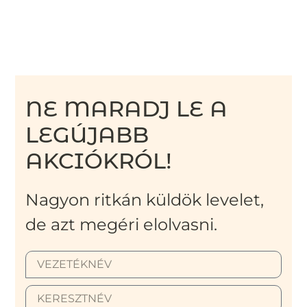
NE MARADJ LE A
LEGÚJABB
AKCIÓKRÓL!
Nagyon ritkán küldök levelet,
de azt megéri elolvasni.