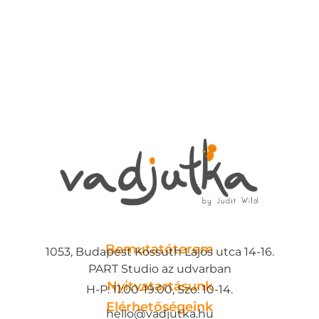
Bemutatóterem
1053, Budapest Kossuth Lajos utca 14-16.
PART Studio az udvarban
Nyitvatartásunk
H-P: 11:00-19:00, Szo: 10-14.
Elérhetőségeink
hello@vadjutka.hu