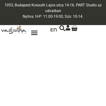
1053, Budapest Kossuth Lajos utca 14-16. PART Studio az
udvarban
Nyitva: H-P: 11:00-19:00, Szo: 10-14.
EN
ARANY ÉKSZEREK
EGYEDI ÉKSZEREK