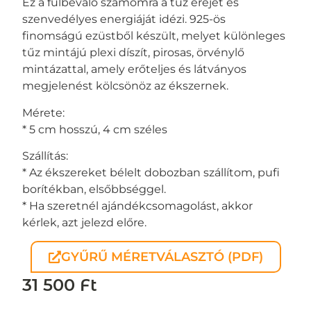
Ez a fülbevaló számomra a tűz erejét és
szenvedélyes energiáját idézi. 925-ös
finomságú ezüstből készült, melyet különleges
tűz mintájú plexi díszít, pirosas, örvénylő
mintázattal, amely erőteljes és látványos
megjelenést kölcsönöz az ékszernek.
Mérete:
* 5 cm hosszú, 4 cm széles
Szállítás:
* Az ékszereket bélelt dobozban szállítom, pufi
borítékban, elsőbbséggel.
* Ha szeretnél ajándékcsomagolást, akkor
kérlek, azt jelezd előre.
GYŰRŰ MÉRETVÁLASZTÓ (PDF)
31 500
Ft