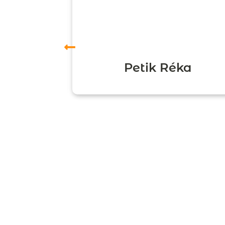
ori
Petik Réka