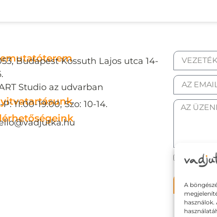
emutatóterem
053, Budapest Kossuth Lajos utca 14-
.
ART Studio az udvarban
yitvatartásunk
-P: 11:00-19:00, Szo: 10-14.
lérhetőségeink
ello@vadjutka.hu
ELFOGAD
Elkül
A böngészé
megjelenít
használok. 
használatá