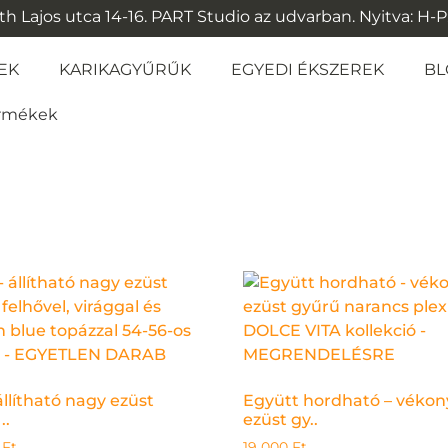
 Lajos utca 14-16. PART Studio az udvarban. Nyitva: H-P: 1
EK
KARIKAGYŰRŰK
EGYEDI ÉKSZEREK
BL
ermékek
állítható nagy ezüst
Együtt hordható – vékon
..
ezüst gy..
0
Ft
19 000
Ft