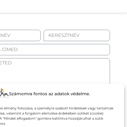
OM AZ ADATKEZELÉSI TÁJÉKOZTATÓT.
Számomra fontos az adatok védelme.
döm
si élmény fokozása, a személyre szabott hirdetések vagy tartalmak
ése, valamint a forgalom elemzése érdekében sütiket (cookie)
A "Mindet elfogadom" gombra kattintva hozzájárulhat a sütik
hoz.