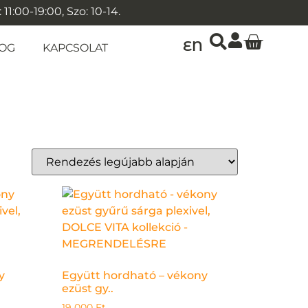
1:00-19:00, Szo: 10-14.
EN
OG
KAPCSOLAT
y
Együtt hordható – vékony
ezüst gy..
19 000
Ft