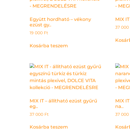
Együtt hordható – vékony
MIX IT
ezüst gy..
37 000
19 000
Ft
Kosár
Kosárba teszem
MIX IT – állítható ezüst gyűrű
MIX IT
eg..
na..
37 000
Ft
37 000
Kosárba teszem
Kosár