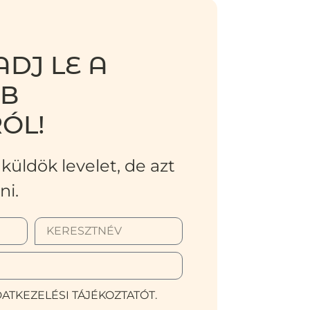
DJ LE A
BB
ÓL!
küldök levelet, de azt
ni.
ATKEZELÉSI TÁJÉKOZTATÓT.