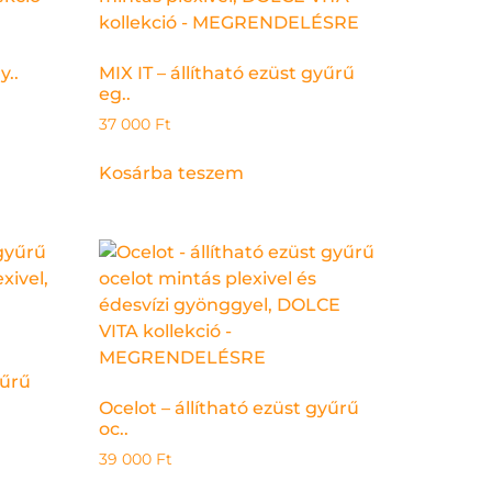
y..
MIX IT – állítható ezüst gyűrű
eg..
37 000
Ft
Kosárba teszem
yűrű
Ocelot – állítható ezüst gyűrű
oc..
39 000
Ft