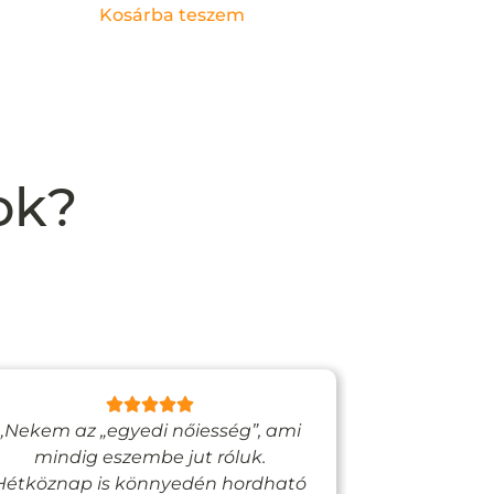
Kosárba teszem
ok?
„Nekem az „egyedi nőiesség”, ami
„Egy bizto
mindig eszembe jut róluk.
Vadjutk
Hétköznap is könnyedén hordható
felfigyelne