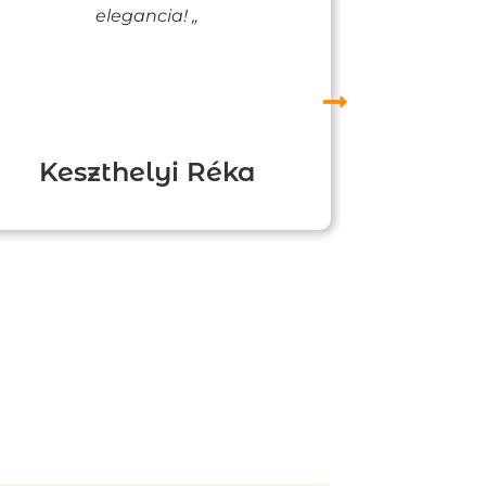
elegancia! „
Keszthelyi Réka
Boz