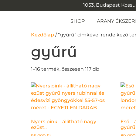
1053, Budapest Kossuth
SHOP
ARANY ÉKSZER
Kezdőlap
/ “gyűrű” címkével rendelkező t
gyűrű
1–16 termék, összesen 117 db
Nyers pink – állítható nagy
Eső – 
ezüst..
gyűrű 
95 000
Ft
89 00