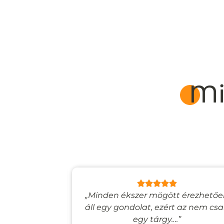
Mi
lyan, mintha
„Minden ékszer mögött érezhető
esevilágba
áll egy gondolat, ezért az nem cs
”
egy tárgy….”