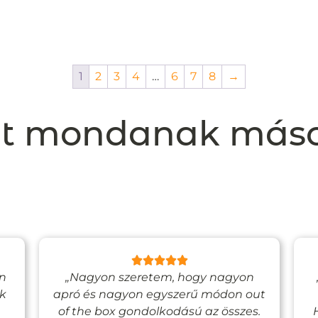
1
2
3
4
…
6
7
8
→
t mondanak más
en
„Nagyon szeretem, hogy nagyon
ak
apró és nagyon egyszerű módon out
of the box gondolkodású az összes.