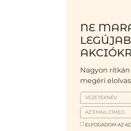
NE MARA
LEGÚJA
AKCIÓKR
Nagyon ritkán 
megéri elolvas
ELFOGADOM AZ AD