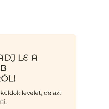
DJ LE A
BB
ÓL!
küldök levelet, de azt
ni.