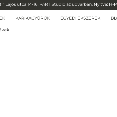
 Lajos utca 14-16. PART Studio az udvarban. Nyitva: H-P: 1
EK
KARIKAGYŰRŰK
EGYEDI ÉKSZEREK
BL
mékek