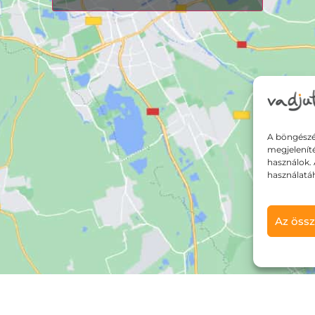
A böngészé
megjelenít
használok. 
használatá
Az össz