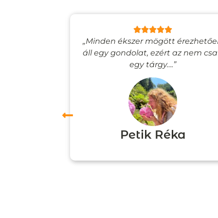
lyan, mintha
„Minden ékszer mögött érezhető
esevilágba
áll egy gondolat, ezért az nem cs
”
egy tárgy….”
ori
Petik Réka