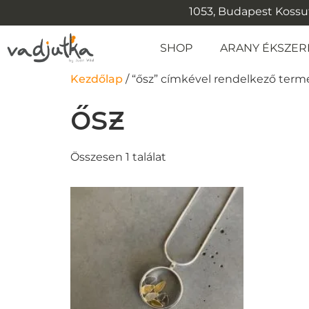
1053, Budapest Kossuth
SHOP
ARANY ÉKSZER
Kezdőlap
/ “ősz” címkével rendelkező ter
ősz
Összesen 1 találat