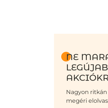
NE MARA
LEGÚJA
AKCIÓKR
Nagyon ritkán 
megéri elolvas