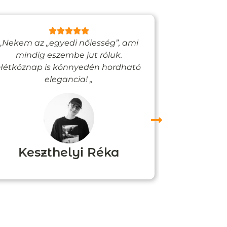
„Nekem az „egyedi nőiesség”, ami
„Egy bizto
mindig eszembe jut róluk.
Vadjutk
Hétköznap is könnyedén hordható
felfigyelne
elegancia! „
Keszthelyi Réka
Boz