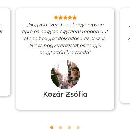
en
„Nagyon szeretem, hogy nagyon
ak
apró és nagyon egyszerű módon out
of the box gondolkodású az összes.
Nincs nagy varázslat és mégis
megtörténik a csoda”
Kozár Zsófia