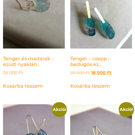
Tenger és madarak –
Tenger – csepp –
ezüst nyaklán..
bedugós ez..
26 000
Ft
25 000
Ft
18 000
Ft
Kosárba teszem
Kosárba teszem
Akció!
Akció!