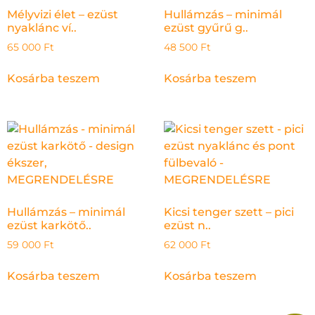
Mélyvizi élet – ezüst
Hullámzás – minimál
nyaklánc ví..
ezüst gyűrű g..
65 000
Ft
48 500
Ft
Kosárba teszem
Kosárba teszem
Hullámzás – minimál
Kicsi tenger szett – pici
ezüst karkötő..
ezüst n..
59 000
Ft
62 000
Ft
Kosárba teszem
Kosárba teszem