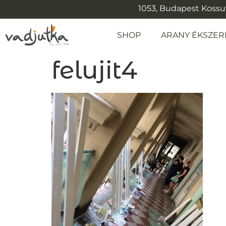
1053, Budapest Kossuth
SHOP
ARANY ÉKSZER
felujit4