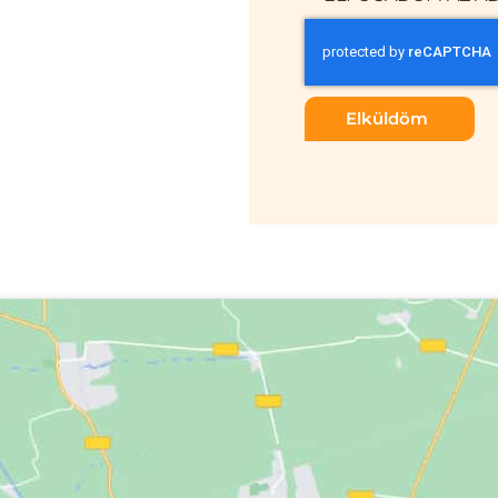
Elküldöm