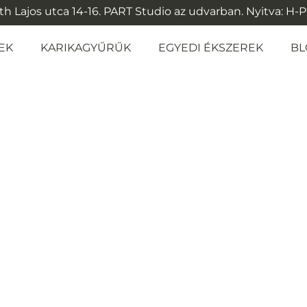
 Lajos utca 14-16. PART Studio az udvarban. Nyitva: H-P: 1
EK
KARIKAGYŰRŰK
EGYEDI ÉKSZEREK
BL