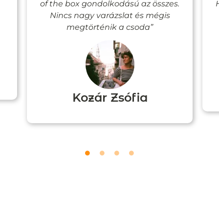
of the box gondolkodású az összes.
Nincs nagy varázslat és mégis
megtörténik a csoda”
Kozár Zsófia