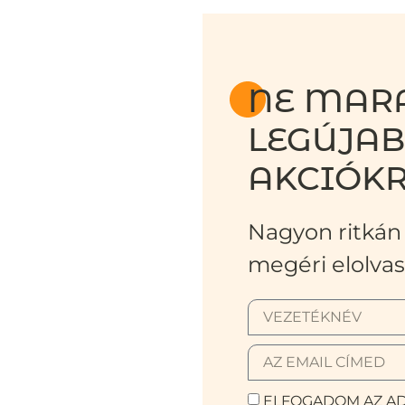
NE MARA
LEGÚJA
AKCIÓKR
Nagyon ritkán 
megéri elolvas
ELFOGADOM AZ AD