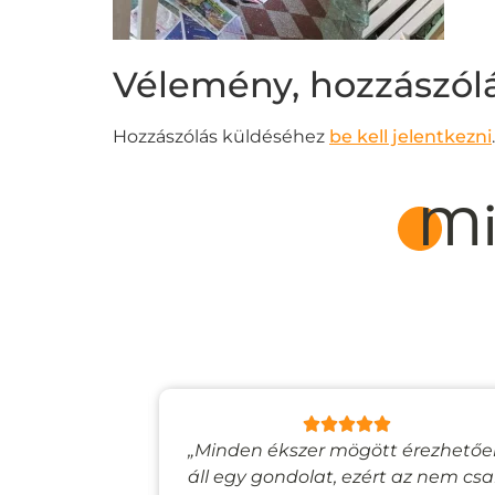
Vélemény, hozzászól
Hozzászólás küldéséhez
be kell jelentkezni
.
Mi
lyan, mintha
„Minden ékszer mögött érezhető
esevilágba
áll egy gondolat, ezért az nem cs