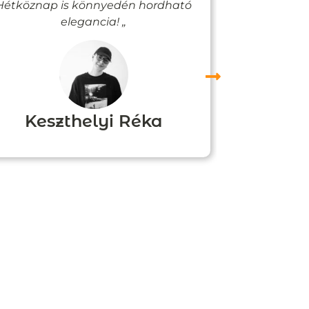
Hétköznap is könnyedén hordható
felfigyelne
elegancia! „
Keszthelyi Réka
Boz