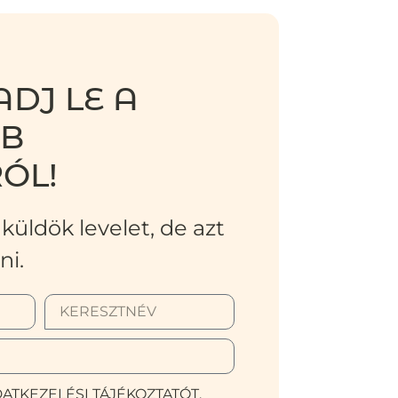
DJ LE A
BB
ÓL!
küldök levelet, de azt
ni.
ATKEZELÉSI TÁJÉKOZTATÓT.