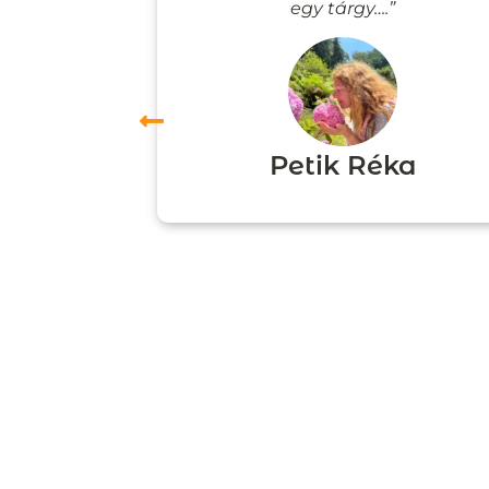
”
egy tárgy….”
ori
Petik Réka