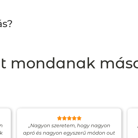
ás?
t mondanak más
en
„Nagyon szeretem, hogy nagyon
ak
apró és nagyon egyszerű módon out