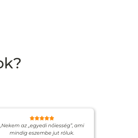
ok?
„Nekem az „egyedi nőiesség”, ami
„Egy bizto
mindig eszembe jut róluk.
Vadjutk