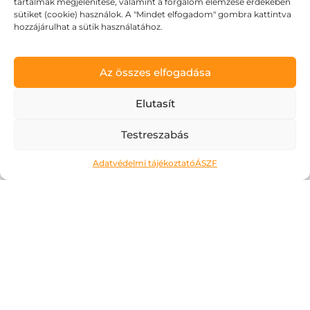
tartalmak megjelenítése, valamint a forgalom elemzése érdekében
sütiket (cookie) használok. A "Mindet elfogadom" gombra kattintva
hozzájárulhat a sütik használatához.
Az összes elfogadása
Elutasít
Testreszabás
Adatvédelmi tájékoztató
ÁSZF
Tombol a nyár, dübörög a
Dolce Vita!
2026.06.24.
Egy ideje már figyelem, hogyan lesz
minden nap egy kicsit hosszabb. Az esték
fényben úsznak és rengeteg izgalmat