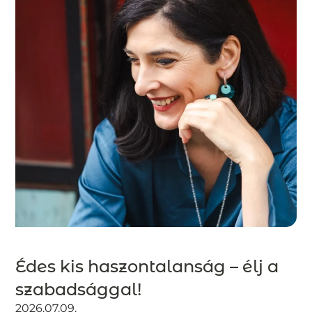
Édes kis haszontalanság – élj a
szabadsággal!
2026.07.09.