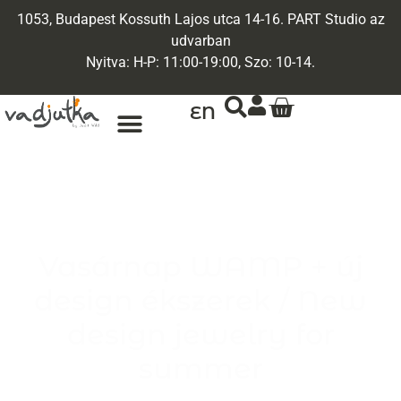
1053, Budapest Kossuth Lajos utca 14-16. PART Studio az
udvarban
Nyitva: H-P: 11:00-19:00, Szo: 10-14.
EN
Vasárnap WAMP + új
design ékszerek / New
design jewelry for
summer