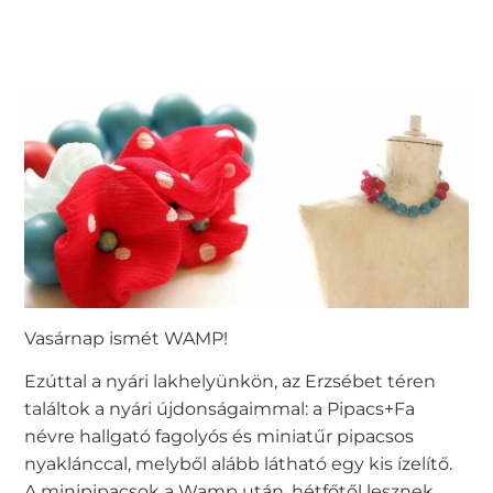
Vasárnap ismét WAMP!
Ezúttal a nyári lakhelyünkön, az Erzsébet téren
találtok a nyári újdonságaimmal: a Pipacs+Fa
névre hallgató fagolyós és miniatűr pipacsos
nyaklánccal, melyből alább látható egy kis ízelítő.
A minipipacsok a Wamp után, hétfőtől lesznek