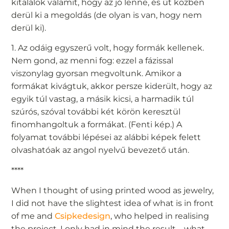
kitalálok valamit, hogy az jó lenne, és út közben
derül ki a megoldás (de olyan is van, hogy nem
derül ki).
1. Az odáig egyszerű volt, hogy formák kellenek.
Nem gond, az menni fog: ezzel a fázissal
viszonylag gyorsan megvoltunk. Amikor a
formákat kivágtuk, akkor persze kiderült, hogy az
egyik túl vastag, a másik kicsi, a harmadik túl
szúrós, szóval további két körön keresztül
finomhangoltuk a formákat. (Fenti kép.) A
folyamat további lépései az alábbi képek felett
olvashatóak az angol nyelvű bevezető után.
****
When I thought of using printed wood as jewelry,
I did not have the slightest idea of what is in front
of me and
Csipkedesign
, who helped in realising
the project. I only had in mind the result – what