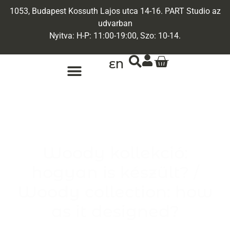
1053, Budapest Kossuth Lajos utca 14-16. PART Studio az
udvarban
Nyitva: H-P: 11:00-19:00, Szo: 10-14.
EN
ARANY ÉKSZEREK
EGYEDI ÉKSZEREK
Woody kollekció:
hogyan is készült? /
Woody collection: how
as it designed?