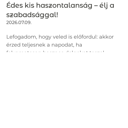
Édes kis haszontalanság – élj a
szabadsággal!
2026.07.09.
Lefogadom, hogy veled is előfordul: akkor
érzed teljesnek a napodat, ha
folyamatosan hasznos dolgokat teszel.
Velem is gyakran van így, akkor is, ha épp
szabadságomat töltöm. Pedig ha mindig
csinálok valamit, akkor soha nem lesz...