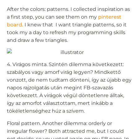
After the colors: patterns. I collected inspiration as
a first step, you can see them on my
pinterest
board.
I knew that I want triangle patterns, so it
took my a day to refresh my programming skills
and draw a few triangles.
4. Virágos minta. Szintén dilemma következett:
szabályos vagy amorf virág legyen? Mindkettő
vonzott, de nem tudtam dönteni, így az újabb egy
napos rajzolgatás után megint FB-szavazás
következett. A virágok végül döntetlenre álltak,
így az amorfot választottam, mert inkább a
tökéletlenséghez húz a szívem.
Floral pattern. Another dilemma: orderly or
irregular flower? Both attracted me, but I could
not decide, so you voted again on my FB page. In