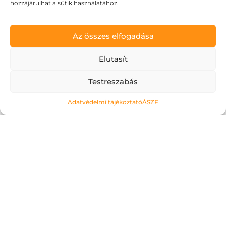
hozzájárulhat a sütik használatához.
Az összes elfogadása
Elutasít
Testreszabás
Adatvédelmi tájékoztató
ÁSZF
Tombol a nyár, dübörög a
Dolce Vita!
2026.06.24.
Egy ideje már figyelem, hogyan lesz
minden nap egy kicsit hosszabb. Az esték
fényben úsznak és rengeteg izgalmat
tartogatnak: muszáj kimozdulni, élvezni