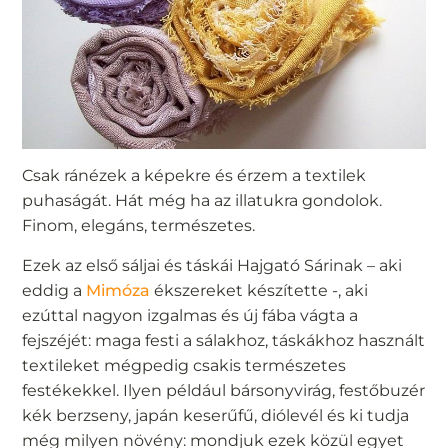
Csak ránézek a képekre és érzem a textilek
puhaságát. Hát még ha az illatukra gondolok.
Finom, elegáns, természetes.
Ezek az első sáljai és táskái Hajgató Sárinak – aki
eddig a
Mimóza
ékszereket készítette -, aki
ezúttal nagyon izgalmas és új fába vágta a
fejszéjét: maga festi a sálakhoz, táskákhoz használt
textileket mégpedig csakis természetes
festékekkel. Ilyen például bársonyvirág, festőbuzér
kék berzseny, japán keserűfű, diólevél és ki tudja
még milyen növény: mondjuk ezek közül egyet