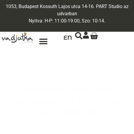
1053, Budapest Kossuth Lajos utca 14-16. PART Studio az
udvarban
Nyitva: H-P: 11:00-19:00, Szo: 10-14.
EN
Botanika: nagyon
természetes / Botanika:
very natural